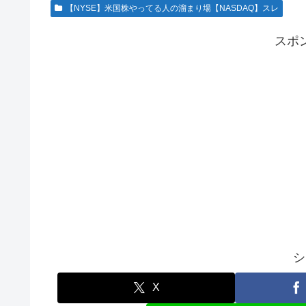
【NYSE】米国株やってる人の溜まり場【NASDAQ】スレ
スポ
シ
X