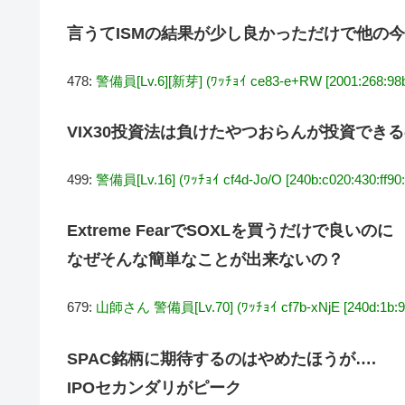
言うてISMの結果が少し良かっただけで他の
478:
警備員[Lv.6][新芽] (ﾜｯﾁｮｲ ce83-e+RW [2001:268:98bc
VIX30投資法は負けたやつおらんが投資でき
499:
警備員[Lv.16] (ﾜｯﾁｮｲ cf4d-Jo/O [240b:c020:430:ff90:
Extreme FearでSOXLを買うだけで良いのに
なぜそんな簡単なことが出来ないの？
679:
山師さん 警備員[Lv.70] (ﾜｯﾁｮｲ cf7b-xNjE [240d:1b:9e
SPAC銘柄に期待するのはやめたほうが….
IPOセカンダリがピーク