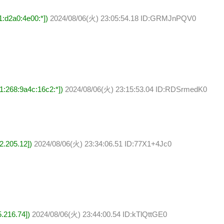
d2a0:4e00:*])
2024/08/06(火) 23:05:54.18 ID:GRMJnPQV0
68:9a4c:16c2:*])
2024/08/06(火) 23:15:53.04 ID:RDSrmedK0
.205.12])
2024/08/06(火) 23:34:06.51 ID:77X1+4Jc0
216.74])
2024/08/06(火) 23:44:00.54 ID:kTlQttGE0