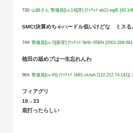
730:
山師さん 警備員[Lv.14][芽] (ﾜｯﾁｮｲ ab11-eg/E [42.146.
SMCI決算めちゃハードル低いけどな ミスる
744:
警備員[Lv.7][新芽] (ﾜｯﾁｮｲ 9b9c-05BN [2001:268:9816
植田の舐めプは一生忘れんわ
964:
警備員[Lv.43] (ﾜｯﾁｮｲ 1b81-uUwh [122.212.74.141])
フィアグリ
19→23
底打ったらしい