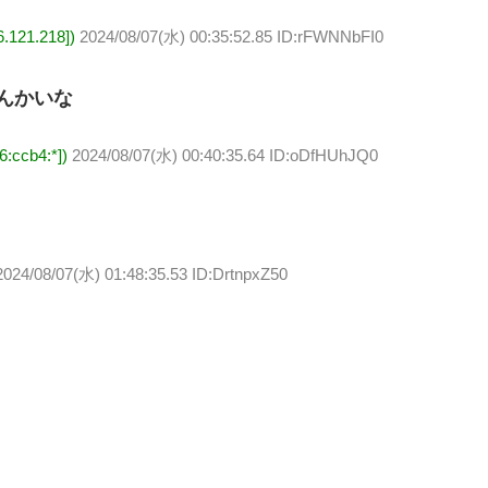
121.218])
2024/08/07(水) 00:35:52.85 ID:rFWNNbFI0
んかいな
:ccb4:*])
2024/08/07(水) 00:40:35.64 ID:oDfHUhJQ0
2024/08/07(水) 01:48:35.53 ID:DrtnpxZ50