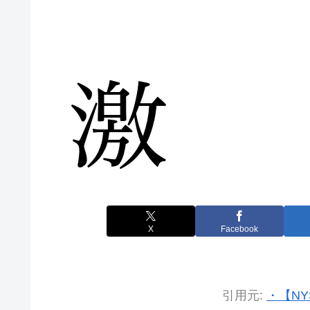
X
Facebook
引用元:
・【NY