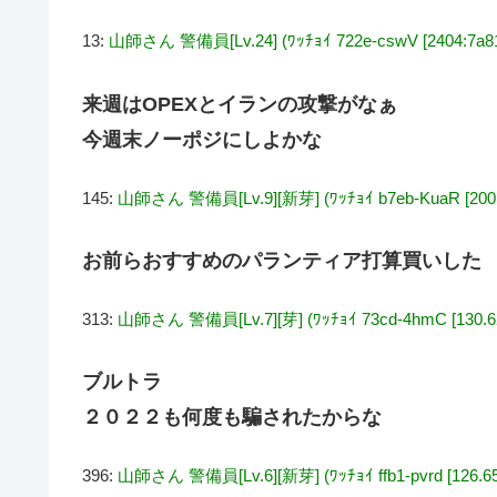
13:
山師さん 警備員[Lv.24] (ﾜｯﾁｮｲ 722e-cswV [2404:7a81:
来週はOPEXとイランの攻撃がなぁ
今週末ノーポジにしよかな
145:
山師さん 警備員[Lv.9][新芽] (ﾜｯﾁｮｲ b7eb-KuaR [2001:2
お前らおすすめのパランティア打算買いした
313:
山師さん 警備員[Lv.7][芽] (ﾜｯﾁｮｲ 73cd-4hmC [130.62
ブルトラ
２０２２も何度も騙されたからな
396:
山師さん 警備員[Lv.6][新芽] (ﾜｯﾁｮｲ ffb1-pvrd [126.65.