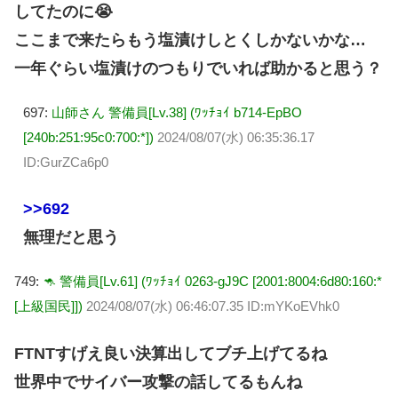
してたのに😭
ここまで来たらもう塩漬けしとくしかないかな…
一年ぐらい塩漬けのつもりでいれば助かると思う？
697:
山師さん 警備員[Lv.38] (ﾜｯﾁｮｲ b714-EpBO
[240b:251:95c0:700:*])
2024/08/07(水) 06:35:36.17
ID:GurZCa6p0
>>692
無理だと思う
749:
🦘 警備員[Lv.61] (ﾜｯﾁｮｲ 0263-gJ9C [2001:8004:6d80:160:*
[上級国民]])
2024/08/07(水) 06:46:07.35 ID:mYKoEVhk0
FTNTすげえ良い決算出してブチ上げてるね
世界中でサイバー攻撃の話してるもんね