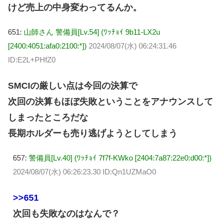
けど売上の中身変わってるんか。
651:
山師さん 警備員[Lv.54] (ﾜｯﾁｮｲ 9b11-LX2u
[2400:4051:afa0:2100:*])
2024/08/07(水) 06:24:31.46
ID:E2L+PHfZ0
SMCIの厳しい点は今回の決算で
次回の決算もほぼ失敗ということをアナウンスして
しまったところだな
長期ホルダーも売り逃げようとしてしまう
657:
警備員[Lv.40] (ﾜｯﾁｮｲ 7f7f-KWko [2404:7a87:22e0:d00:*])
2024/08/07(水) 06:26:23.30 ID:Qn1UZMaO0
>>651
次回も失敗なのはなんで？