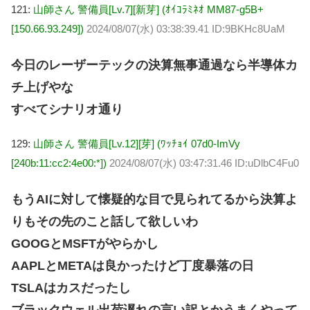
121:
山師さん 警備員[Lv.7][新芽] (ｵｲｺﾗﾐﾈｵ MM87-g5B+
[150.66.93.249])
2024/08/07(水) 03:38:39.41 ID:9BKHc8UaM
今日のレーザーテックの決算無事通過なら半導体カ
チ上げやな
すべてシナリオ通り
129:
山師さん 警備員[Lv.12][芽] (ﾜｯﾁｮｲ 07d0-ImVy
[240b:11:cc2:4e00:*])
2024/08/07(水) 03:47:31.46 ID:uDlbC4Fu0
もうAIに対して懐疑的な目で見られてるから決算よ
りもその先のこと話して欲しいわ
GOOGとMSFTがやらかし
AAPLとMETAは良かったけど丁度暴落の日
TSLAはカスだったし