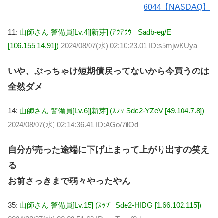
6044【NASDAQ】
11:
山師さん 警備員[Lv.4][新芽] (ｱｳｱｳｳｰ Sadb-eg/E
[106.155.14.91])
2024/08/07(水) 02:10:23.01 ID:s5mjwKUya
いや、ぶっちゃけ短期債戻ってないから今買うのは
全然ダメ
14:
山師さん 警備員[Lv.6][新芽] (ｽﾌｯ Sdc2-YZeV [49.104.7.8])
2024/08/07(水) 02:14:36.41 ID:AGo/7ilOd
自分が売った途端に下げ止まって上がり出すの笑え
る
お前さっきまで弱々やったやん
35:
山師さん 警備員[Lv.15] (ｽｯﾌﾟ Sde2-HIDG [1.66.102.115])