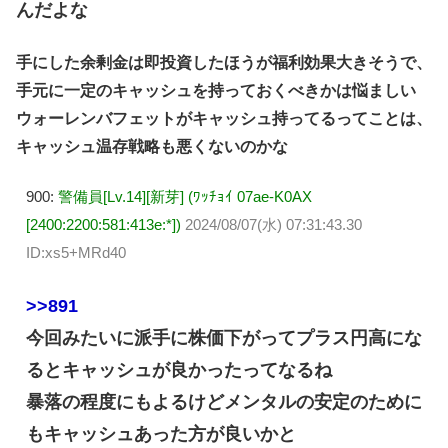
んだよな
手にした余剰金は即投資したほうが福利効果大きそうで、
手元に一定のキャッシュを持っておくべきかは悩ましい
ウォーレンバフェットがキャッシュ持ってるってことは、
キャッシュ温存戦略も悪くないのかな
900:
警備員[Lv.14][新芽] (ﾜｯﾁｮｲ 07ae-K0AX
[2400:2200:581:413e:*])
2024/08/07(水) 07:31:43.30
ID:xs5+MRd40
>>891
今回みたいに派手に株価下がってプラス円高にな
るとキャッシュが良かったってなるね
暴落の程度にもよるけどメンタルの安定のために
もキャッシュあった方が良いかと