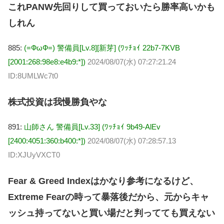
これPANW先回りして買っておいたら勝率高いかも
しれん
885:
(=ФωФ=) 警備員[Lv.8][新芽] (ﾜｯﾁｮｲ 22b7-7KVB
[2001:268:98e8:e4b9:*])
2024/08/07(水) 07:27:21.24
ID:8UMLWc7t0
株式投資は我慢勝負やな
891:
山師さん 警備員[Lv.33] (ﾜｯﾁｮｲ 9b49-AlEv
[2400:4051:360:b400:*])
2024/08/07(水) 07:28:57.13
ID:XJUyVXCT0
Fear & Greed Indexはかなり参考になるけど、
Extreme Fearの時って暴落後だから、元からキャ
ッシュ持ってないと買い場だと判ってても買えない