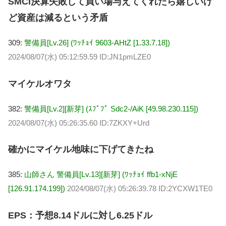
SMCI決算失敗して買い場与えてくれたら嬉しいけ
ど資産は減るという矛盾
309:
警備員[Lv.26] (ﾜｯﾁｮｲ 9603-AHtZ [1.33.7.18])
2024/08/07(水) 05:12:59.59 ID:JN1pmLZE0
マイケルオワタ
382:
警備員[Lv.2][新芽] (ｽﾌﾟﾌﾟ Sdc2-/AiK [49.98.230.115])
2024/08/07(水) 05:26:35.60 ID:7ZKXY+Urd
確かにマイケル地味に下げてきたね
385:
山師さん 警備員[Lv.13][新芽] (ﾜｯﾁｮｲ ffb1-xNjE
[126.91.174.199])
2024/08/07(水) 05:26:39.78 ID:2YCXW1TE0
EPS：予想8.14ドルに対し6.25ドル