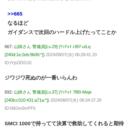
>>665
なるほど
ガイダンスで次回のハードル上げたってことか
667:
山師さん 警備員[Lv.29] (ﾜｯﾁｮｲ cf87-u/Lq
[240d:1e:2eb:9b00:*])
2024/08/07(水) 06:28:41.20
ID:iYjsDDG10
ジワジワ死ぬのが一番いらんわ
692:
山師さん 警備員[Lv.37] (ﾜｯﾁｮｲ 7f80-Meje
[240b:c010:431:a71a:*])
2024/08/07(水) 06:34:37.39
ID:N8Jm0mPF0
SMCI 1000で持ってて決算で救助してくれると期待