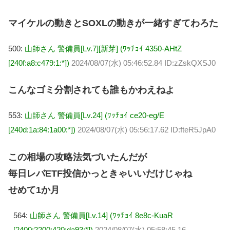
マイケルの動きとSOXLの動きが一緒すぎてわろた
500:
山師さん 警備員[Lv.7][新芽] (ﾜｯﾁｮｲ 4350-AHtZ
[240f:a8:c479:1:*])
2024/08/07(水) 05:46:52.84 ID:zZskQXSJ0
こんなゴミ分割されても誰もかわえねよ
553:
山師さん 警備員[Lv.24] (ﾜｯﾁｮｲ ce20-eg/E
[240d:1a:84:1a00:*])
2024/08/07(水) 05:56:17.62 ID:fteR5JpA0
この相場の攻略法気づいたんだが
毎日レバETF投信かっときゃいいだけじゃね
せめて1か月
564:
山師さん 警備員[Lv.14] (ﾜｯﾁｮｲ 8e8c-KuaR
[2400:2200:420:da93:*])
2024/08/07(水) 05:58:45.16