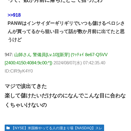
>>918
PANWはインサイダーギリギリでいつも儲けるペロシさ
んが買ってるから狙い目って話が数か月前に出てたと思
うけど
947:
山師さん 警備員[Lv.10][新芽] (ﾜｯﾁｮｲ 8e67-Q5VV
[2400:4150:4084:9c00:*])
2024/08/07(水) 07:42:35.40
ID:ClR9yK4Y0
マジで涙出てきた
楽して儲けたいだけなのになんでこんな目に合わな
くちゃいけないの
【NYSE】米国株やってる人の溜まり場【NASDAQ】スレ