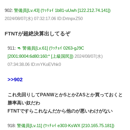
902:
警備員[Lv.43] (ﾜｯﾁｮｲ 1b81-uUwh [122.212.74.141])
2024/08/07(水) 07:32:17.06 ID:DrtnpxZ50
FTNTが超絶決算出してるぞ
911:
🦘 警備員[Lv.61] (ﾜｯﾁｮｲ 0263-gJ9C
[2001:8004:6d80:160:* [上級国民]])
2024/08/07(水)
07:34:38.06 ID:mYKoEVhk0
>>902
これ先回りしてPANWとかSとかZASとか買っておくと
勝率高い奴だわ
FTNTですらこれなんだから他のが悪いわけがない
918:
警備員[Lv.11] (ﾜｯﾁｮｲ e303-KsWX [210.165.75.181])