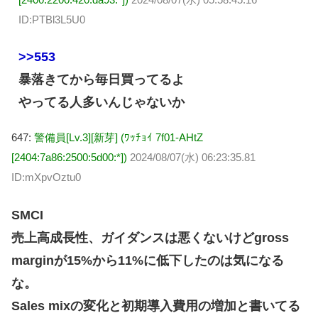
ID:PTBl3L5U0
>>553
暴落きてから毎日買ってるよ
やってる人多いんじゃないか
647:
警備員[Lv.3][新芽] (ﾜｯﾁｮｲ 7f01-AHtZ
[2404:7a86:2500:5d00:*])
2024/08/07(水) 06:23:35.81
ID:mXpvOztu0
SMCI
売上高成長性、ガイダンスは悪くないけどgross
marginが15%から11%に低下したのは気になる
な。
Sales mixの変化と初期導入費用の増加と書いてる