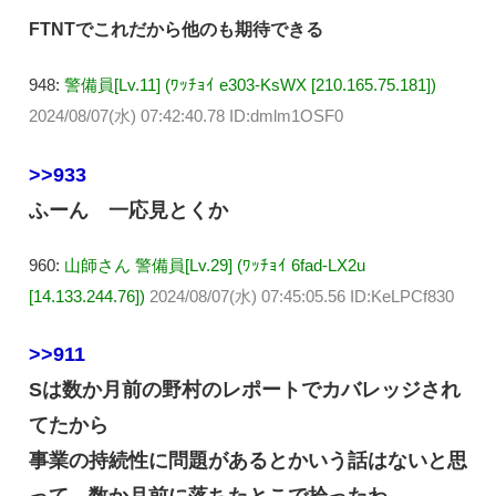
FTNTでこれだから他のも期待できる
948:
警備員[Lv.11] (ﾜｯﾁｮｲ e303-KsWX [210.165.75.181])
2024/08/07(水) 07:42:40.78 ID:dmlm1OSF0
>>933
ふーん 一応見とくか
960:
山師さん 警備員[Lv.29] (ﾜｯﾁｮｲ 6fad-LX2u
[14.133.244.76])
2024/08/07(水) 07:45:05.56 ID:KeLPCf830
>>911
Sは数か月前の野村のレポートでカバレッジされ
てたから
事業の持続性に問題があるとかいう話はないと思
って、数か月前に落ちたとこで拾ったわ