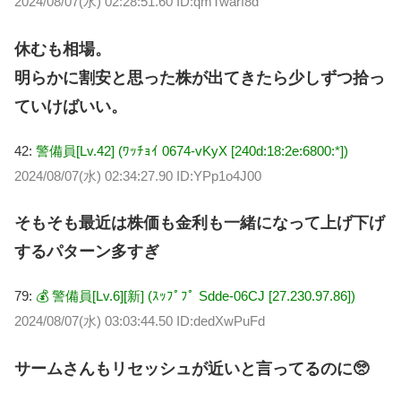
2024/08/07(水) 02:28:51.60 ID:qmTwarf8d
休むも相場。
明らかに割安と思った株が出てきたら少しずつ拾っ
ていけばいい。
42:
警備員[Lv.42] (ﾜｯﾁｮｲ 0674-vKyX [240d:18:2e:6800:*])
2024/08/07(水) 02:34:27.90 ID:YPp1o4J00
そもそも最近は株価も金利も一緒になって上げ下げ
するパターン多すぎ
79:
💰 警備員[Lv.6][新] (ｽｯﾌﾟﾌﾟ Sdde-06CJ [27.230.97.86])
2024/08/07(水) 03:03:44.50 ID:dedXwPuFd
サームさんもリセッシュが近いと言ってるのに🥺