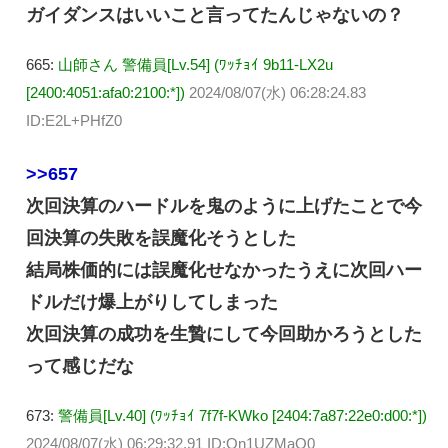
ガイダンスはいいこと言ってたんじゃないの？
665:
山師さん 警備員[Lv.54] (ﾜｯﾁｮｲ 9b11-LX2u
[2400:4051:afa0:2100:*])
2024/08/07(水) 06:28:24.83
ID:E2L+PHfZ0
>>657
次回決算のハードルを鬼のように上げたことで今
回決算の失敗を誤魔化そうとした
結局株価的には誤魔化せなかったうえに次回ハー
ドルだけ爆上がりしてしまった
次回決算の成功を生贄にして今回助かろうとした
って感じだな
673:
警備員[Lv.40] (ﾜｯﾁｮｲ 7f7f-KWko [2404:7a87:22e0:d00:*])
2024/08/07(水) 06:29:32.91 ID:Qn1UZMaO0