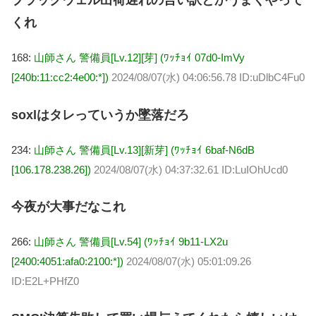
ブラックウェル出荷遅れの言い訳とかうまくやって
くれ
168:
山師さん 警備員[Lv.12][芽] (ﾜｯﾁｮｲ 07d0-ImVy
[240b:11:cc2:4e00:*])
2024/08/07(水) 04:06:56.78 ID:uDlbC4Fu0
soxlはタレっていうか墜落だろ
234:
山師さん 警備員[Lv.13][新芽] (ﾜｯﾁｮｲ 6baf-N6dB
[106.178.238.26])
2024/08/07(水) 04:37:32.61 ID:LuIOhUcd0
今夜が大事だなこれ
266:
山師さん 警備員[Lv.54] (ﾜｯﾁｮｲ 9b11-LX2u
[2400:4051:afa0:2100:*])
2024/08/07(水) 05:01:09.26
ID:E2L+PHfZ0