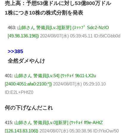
売上高：予想53億ドルに対し53億800万ドル
1株につき10株の株式分割を発表
463:
山師さん 警備員[Lv.3][新芽] (ｽｯｯﾌﾟ Sdc2-NzIO
[49.98.136.196])
2024/08/07(水) 05:39:45.11 ID:i5tCGbb0d
>>385
全然ダメやんけ
401:
山師さん 警備員[Lv.54] (ﾜｯﾁｮｲ 9b11-LX2u
[2400:4051:afa0:2100:*])
2024/08/07(水) 05:29:10.10
ID:E2L+PHfZ0
何の下げなんだこれ
415:
山師さん 警備員[Lv.0][新芽] (ﾜｯﾁｮｲ ff9e-AHtZ
[126.143.83.106])
2024/08/07(水) 05:30:38.96 ID:lYloOw/50