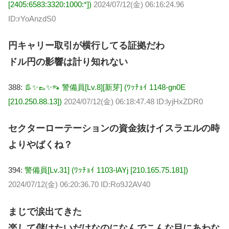
[2405:6583:3320:1000:*])
2024/07/12(金) 06:16:24.96
ID:rYoAnzdS0
円キャリー取引が横行してる証拠だわ
ドル円の影響は計り知れない
388:
👢✨👞✨👡 警備員[Lv.8][新芽] (ﾜｯﾁｮｲ 1148-gn0E
[210.250.88.13])
2024/07/12(金) 06:18:47.48 ID:lyjHxZDR0
セクターローテーションの資金抜けイスラエルの時
よりやばくね？
394:
警備員[Lv.31] (ﾜｯﾁｮｲ 1103-lAYj [210.165.75.181])
2024/07/12(金) 06:20:36.70 ID:Ro9J2AV40
まじで涙出てきた
楽して儲けたいだけなのになんでこんな目にあわな