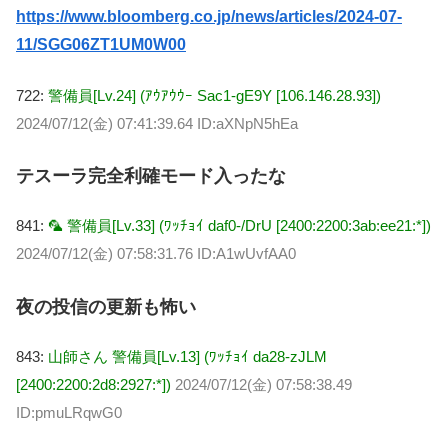
https://www.bloomberg.co.jp/news/articles/2024-07-
11/SGG06ZT1UM0W00
722:
警備員[Lv.24] (ｱｳｱｳｳｰ Sac1-gE9Y [106.146.28.93])
2024/07/12(金) 07:41:39.64 ID:aXNpN5hEa
テスーラ完全利確モード入ったな
841:
🦜 警備員[Lv.33] (ﾜｯﾁｮｲ daf0-/DrU [2400:2200:3ab:ee21:*])
2024/07/12(金) 07:58:31.76 ID:A1wUvfAA0
夜の投信の更新も怖い
843:
山師さん 警備員[Lv.13] (ﾜｯﾁｮｲ da28-zJLM
[2400:2200:2d8:2927:*])
2024/07/12(金) 07:58:38.49
ID:pmuLRqwG0