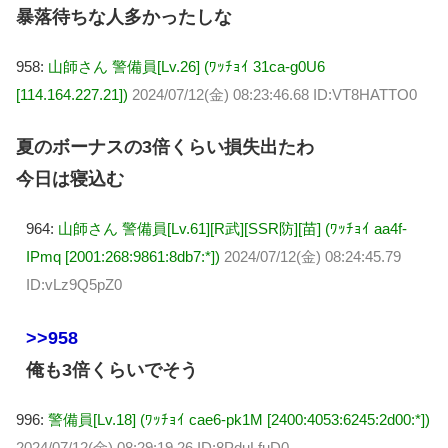
暴落待ちな人多かったしな
958:
山師さん 警備員[Lv.26] (ﾜｯﾁｮｲ 31ca-g0U6
[114.164.227.21])
2024/07/12(金) 08:23:46.68 ID:VT8HATTO0
夏のボーナスの3倍くらい損失出たわ
今日は寝込む
964:
山師さん 警備員[Lv.61][R武][SSR防][苗] (ﾜｯﾁｮｲ aa4f-
IPmq [2001:268:9861:8db7:*])
2024/07/12(金) 08:24:45.79
ID:vLz9Q5pZ0
>>958
俺も3倍くらいでそう
996:
警備員[Lv.18] (ﾜｯﾁｮｲ cae6-pk1M [2400:4053:6245:2d00:*])
2024/07/12(金) 08:29:19.26 ID:8PduLfuD0