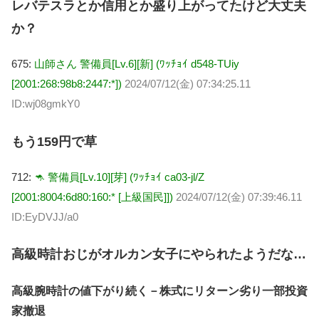
レバテスラとか信用とか盛り上がってたけど大丈夫
か？
675:
山師さん 警備員[Lv.6][新] (ﾜｯﾁｮｲ d548-TUiy
[2001:268:98b8:2447:*])
2024/07/12(金) 07:34:25.11
ID:wj08gmkY0
もう159円で草
712:
🦘 警備員[Lv.10][芽] (ﾜｯﾁｮｲ ca03-jl/Z
[2001:8004:6d80:160:* [上級国民]])
2024/07/12(金) 07:39:46.11
ID:EyDVJJ/a0
高級時計おじがオルカン女子にやられたようだな…
高級腕時計の値下がり続く－株式にリターン劣り一部投資
家撤退