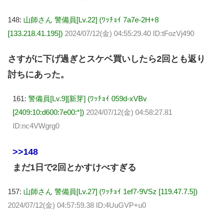
148:
山師さん 警備員[Lv.22] (ﾜｯﾁｮｲ 7a7e-2H+8
[133.218.41.195])
2024/07/12(金) 04:55:29.40 ID:tFozVj490
さすがに下げ過ぎとスケベ買いしたら2回とも返り
討ちにあった。
161:
警備員[Lv.9][新芽] (ﾜｯﾁｮｲ 059d-xVBv
[2409:10:d600:7e00:*])
2024/07/12(金) 04:58:27.81
ID:nc4VWgrg0
>>148
まだ1日で2回とかすけべすぎる
157:
山師さん 警備員[Lv.27] (ﾜｯﾁｮｲ 1ef7-9VSz [119.47.7.5])
2024/07/12(金) 04:57:59.38 ID:4UuGVP+u0