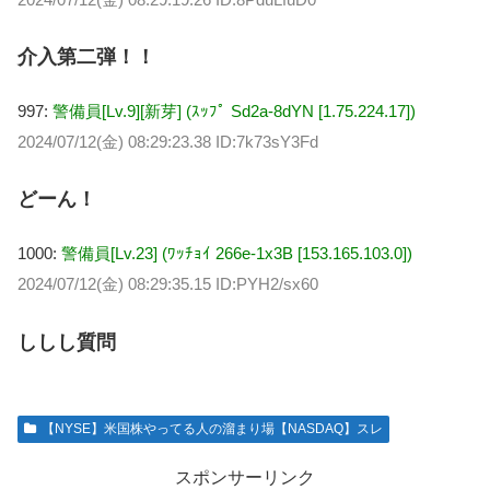
介入第二弾！！
997:
警備員[Lv.9][新芽] (ｽｯﾌﾟ Sd2a-8dYN [1.75.224.17])
2024/07/12(金) 08:29:23.38 ID:7k73sY3Fd
どーん！
1000:
警備員[Lv.23] (ﾜｯﾁｮｲ 266e-1x3B [153.165.103.0])
2024/07/12(金) 08:29:35.15 ID:PYH2/sx60
ししし質問
【NYSE】米国株やってる人の溜まり場【NASDAQ】スレ
スポンサーリンク