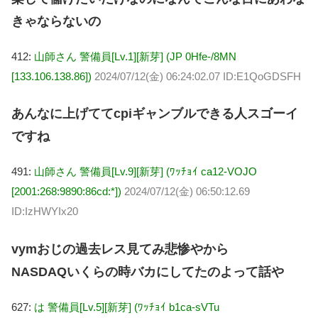
きゃならないの
412:
山師さん 警備員[Lv.1][新芽] (JP 0Hfe-/8MN
[133.106.138.86])
2024/07/12(金) 06:24:02.07 ID:E1QoGDSFH
あんなに上げててcpiギャンブルできる人スゴーイ
ですね
491:
山師さん 警備員[Lv.9][新芽] (ﾜｯﾁｮｲ ca12-VOJO
[2001:268:9890:86cd:*])
2024/07/12(金) 06:50:12.69
ID:IzHWYIx20
vymおじの過去レス見てみ悲惨やから
NASDAQいくらの時バカにしてたのよって話や
627:
は 警備員[Lv.5][新芽] (ﾜｯﾁｮｲ b1ca-sVTu