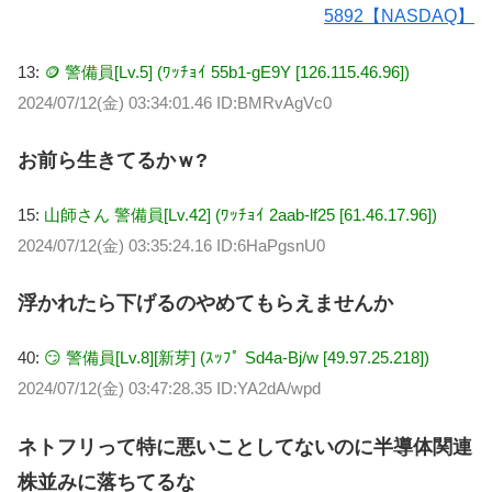
5892【NASDAQ】
13:
🪙 警備員[Lv.5] (ﾜｯﾁｮｲ 55b1-gE9Y [126.115.46.96])
2024/07/12(金) 03:34:01.46 ID:BMRvAgVc0
お前ら生きてるかｗ?
15:
山師さん 警備員[Lv.42] (ﾜｯﾁｮｲ 2aab-lf25 [61.46.17.96])
2024/07/12(金) 03:35:24.16 ID:6HaPgsnU0
浮かれたら下げるのやめてもらえませんか
40:
😏 警備員[Lv.8][新芽] (ｽｯﾌﾟ Sd4a-Bj/w [49.97.25.218])
2024/07/12(金) 03:47:28.35 ID:YA2dA/wpd
ネトフリって特に悪いことしてないのに半導体関連
株並みに落ちてるな