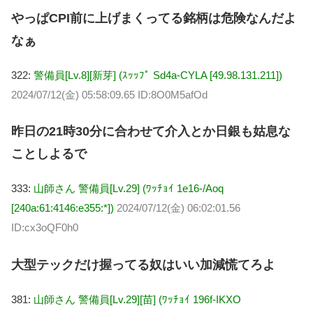
やっぱCPI前に上げまくってる銘柄は危険なんだよ
なぁ
322:
警備員[Lv.8][新芽] (ｽｯｯﾌﾟ Sd4a-CYLA [49.98.131.211])
2024/07/12(金) 05:58:09.65 ID:8O0M5afOd
昨日の21時30分に合わせて介入とか日銀も姑息な
ことしよるで
333:
山師さん 警備員[Lv.29] (ﾜｯﾁｮｲ 1e16-/Aoq
[240a:61:4146:e355:*])
2024/07/12(金) 06:02:01.56
ID:cx3oQF0h0
大型テックだけ握ってる奴はいい加減慌てろよ
381:
山師さん 警備員[Lv.29][苗] (ﾜｯﾁｮｲ 196f-IKXO