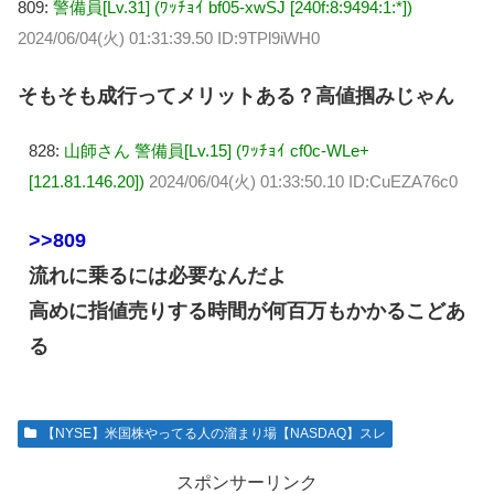
809:
警備員[Lv.31] (ﾜｯﾁｮｲ bf05-xwSJ [240f:8:9494:1:*])
2024/06/04(火) 01:31:39.50 ID:9TPl9iWH0
そもそも成行ってメリットある？高値掴みじゃん
828:
山師さん 警備員[Lv.15] (ﾜｯﾁｮｲ cf0c-WLe+
[121.81.146.20])
2024/06/04(火) 01:33:50.10 ID:CuEZA76c0
>>809
流れに乗るには必要なんだよ
高めに指値売りする時間が何百万もかかるこどあ
る
【NYSE】米国株やってる人の溜まり場【NASDAQ】スレ
スポンサーリンク