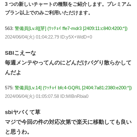
3 つの新しいチャートの種類をご紹介します。プレミアム
プラン以上でのみご利用いただけます。
563:
警備員[Lv.8][芽] (ﾜｯﾁｮｲ ffe7-mdr3 [2409:11:c840:4200:*])
2024/06/04(火) 01:04:22.79 ID:y5X+WdD+0
SBIこえーな
毎週メンテやってんのにどんだけバグり散らかして
んだよ
575:
警備員[Lv.14] (ﾜｯﾁｮｲ bfc4-GQRL [2404:7a81:2380:e200:*])
2024/06/04(火) 01:05:07.58 ID:MIBnRbia0
sbiヤバくて草
マジで今回の件の対応次第で楽天に移動しても良い
と思うわ。