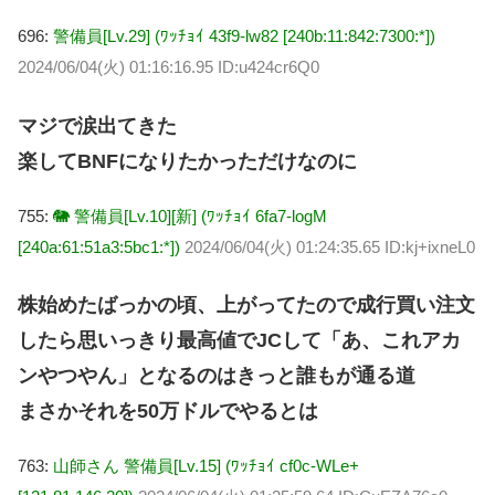
696:
警備員[Lv.29] (ﾜｯﾁｮｲ 43f9-lw82 [240b:11:842:7300:*])
2024/06/04(火) 01:16:16.95 ID:u424cr6Q0
マジで涙出てきた
楽してBNFになりたかっただけなのに
755:
🐘 警備員[Lv.10][新] (ﾜｯﾁｮｲ 6fa7-logM
[240a:61:51a3:5bc1:*])
2024/06/04(火) 01:24:35.65 ID:kj+ixneL0
株始めたばっかの頃、上がってたので成行買い注文
したら思いっきり最高値でJCして「あ、これアカ
ンやつやん」となるのはきっと誰もが通る道
まさかそれを50万ドルでやるとは
763:
山師さん 警備員[Lv.15] (ﾜｯﾁｮｲ cf0c-WLe+