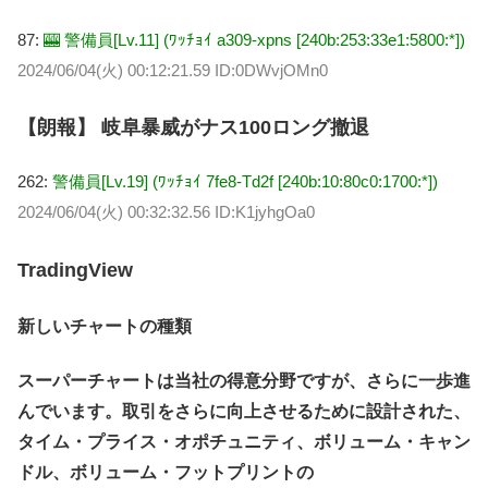
87:
🎰 警備員[Lv.11] (ﾜｯﾁｮｲ a309-xpns [240b:253:33e1:5800:*])
2024/06/04(火) 00:12:21.59 ID:0DWvjOMn0
【朗報】 岐阜暴威がナス100ロング撤退
262:
警備員[Lv.19] (ﾜｯﾁｮｲ 7fe8-Td2f [240b:10:80c0:1700:*])
2024/06/04(火) 00:32:32.56 ID:K1jyhgOa0
TradingView
新しいチャートの種類
スーパーチャートは当社の得意分野ですが、さらに一歩進
んでいます。取引をさらに向上させるために設計された、
タイム・プライス・オポチュニティ、ボリューム・キャン
ドル、ボリューム・フットプリントの