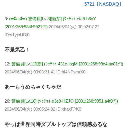
5721【NASDAQ】
3:
(=ФωФ=) 警備員[Lv.8][新芽] (ﾜｯﾁｮｲ cfa8-b6aY
[2001:268:984f:9921:*])
2024/06/04(火) 00:02:07.22
ID:s1yjoUDj0
不景気乙！
12:
警備員[Lv.11][新] (ﾜｯﾁｮｲ 431c-logM [2001:268:98c4:aa81:*])
2024/06/04(火) 00:03:31.41 ID:bf4NPwmX0
あーもうめちゃくちゃだ
26:
警備員[Lv.18] (ﾜｯﾁｮｲ e3e8-HZJO [2001:268:9851:a4f0:*])
2024/06/04(火) 00:05:24.82 ID:xkaxF/rK0
やっぱ世界同時ダブルトップは信頼感あるな