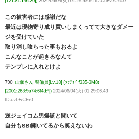
[121.81.146.20])
2024/06/04(火) 01:25:59.64 ID:CuEZA76c0
この被害者には感謝だな
最近は現物寄り成り買いしまくってて大きなダメー
ジを受けていた
取り消し喰らった事もおるよ
こんなことが起きるなんて
テンプレに入れとけよ
790:
山鰤さん 警備員[Lv.18] (ﾜｯﾁｮｲ f335-3M8t
[2001:268:9a74:6f4d:*])
2024/06/04(火) 01:29:06.43
ID:cvL+/CEr0
逆ジェイコム男爆誕と聞いて
自分もSBI開いてるから笑えないわ