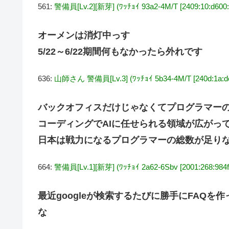
561:
警備員[Lv.2][新芽] (ﾜｯﾁｮｲ 93a2-4M/T [2409:10:d600:7
オーメンは消灯中っす
5/22～6/22期間何もなかったら外れです
636:
山師さん 警備員[Lv.3] (ﾜｯﾁｮｲ 5b34-4M/T [240d:1a:dc5
バックオフィスだけじゃなくてプログラマー
コーディングでAIに任せられる領域が広がっ
日本は戦力になるプログラマーの総数が足りな
664:
警備員[Lv.1][新芽] (ﾜｯﾁｮｲ 2a62-6Sbv [2001:268:984f:
最近googleが検索するたびに勝手にFAQ
な