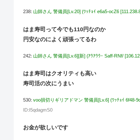
238:
山師さん 警備員[Lv.20] (ﾜｯﾁｮｲ e6a5-ocZ6 [111.238.8
はま寿司って今でも110円なのか
円安なのによく頑張ってるわ
242:
山師さん 警備員[Lv.6][新] (ｱｳｱｳｳｰ Saff-RNf/ [106.128
はま寿司はクオリティも高い
寿司活の次にうまい
530:
voo損切りギリアドマン 警備員[Lv.6] (ﾜｯﾁｮｲ 6f48-9cRZ [
ID:I5qdagmS0
お金が欲しいです