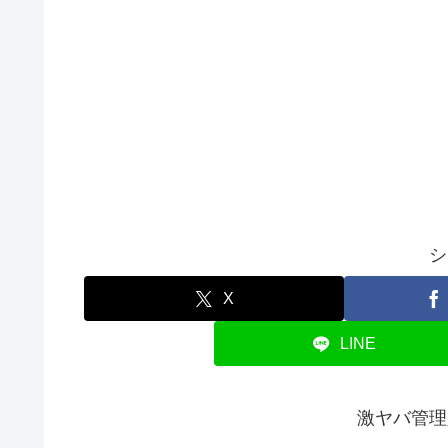
シ
X
LINE
激ヤバ管理