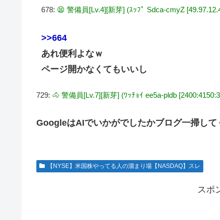
678:
😫 警備員[Lv.4][新芽] (ｽｯﾌﾟ Sdca-cmyZ [49.97.12.4
>>664
あれ便利よなｗ
ページ開かなくてもいいし
729:
🐴 警備員[Lv.7][新芽] (ﾜｯﾁｮｲ ee5a-pldb [2400:4150:32
GoogleはAIでいかがでしたかブログ一掃し
【NYSE】米国株やってる人の溜まり場【NASDAQ】スレ
スポ