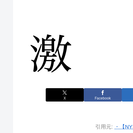
X
Facebook
引用元:
・【NY