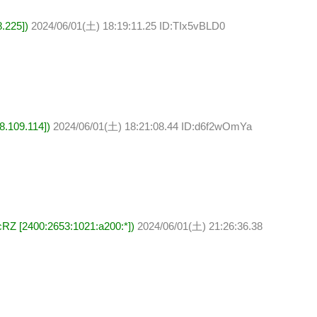
.225])
2024/06/01(土) 18:19:11.25 ID:TIx5vBLD0
.109.114])
2024/06/01(土) 18:21:08.44 ID:d6f2wOmYa
2400:2653:1021:a200:*])
2024/06/01(土) 21:26:36.38