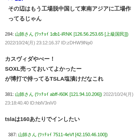
その辺はもう工場脱中国して東南アジアに工場作
ってるじゃん
284:
山師さん (ﾜｯﾁｮｲ 1db1-iRNK [126.56.253.65 [上級国民]])
2022/10/24(月) 23:12:16.37 ID:zDHW9lNp0
カスヴィダやべー！
SOXL売っておいてよかったー
が博打で持ってるTSLA塩漬けだなこれ
381:
山師さん (ﾜｯﾁｮｲ abff-/60K [121.94.10.206])
2022/10/24(月)
23:18:40.40 ID:hblV3niV0
tslaは160あたりでインしたい
387:
山師さん (ﾜｯﾁｮｲ 7511-4eVf [42.150.46.100])