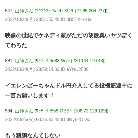
847:
山師さん (ｱｳｱｳｱｰ Sacb-XU/L [27.85.204.237])
2022/10/24(月) 23:51:55.45 ID:9B5TX+uHa
映像の世紀でケネディ家がただの胡散臭いヤツぽく
てわろた
891:
山師さん (ﾜｯﾁｮｲ 4d83-Wl/v [220.144.110.43])
2022/10/24(月) 23:58:14.92 ID:eYfe13F30
イエレンばーちゃんドル円介入してる投機筋連中に
一言お願いします！
994:
山師さん (ﾜｯﾁｮｲ f558-OBBT [106.72.129.129])
2022/10/25(火) 00:25:33.49 ID:dNy64ODi0
もう狼狽なんてしない