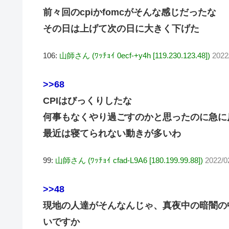
前々回のcpiかfomcがそんな感じだったな
その日は上げて次の日に大きく下げた
106:
山師さん (ﾜｯﾁｮｲ 0ecf-+y4h [119.230.123.48])
2022
>>68
CPIはびっくりしたな
何事もなくやり過ごすのかと思ったのに急に
最近は寝てられない動きが多いわ
99:
山師さん (ﾜｯﾁｮｲ cfad-L9A6 [180.199.99.88])
2022/0
>>48
現地の人達がそんなんじゃ、真夜中の暗闇の
いですか