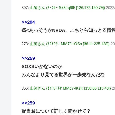
307:
山師さん (ｱｰｸｾｰ Sx3f-q96/ [126.172.150.79])
2022
>>294
🧸<あっそうかNVDA、こちとら知っとる
273:
山師さん (ｱｳｱｳｸｰ MM7f-+OSo [36.11.225.128])
20
>>259
SOXSいかないのか
みんなより見てる世界が一歩先なんだな
355:
山師さん (ｵｲｺﾗﾐﾈｵ MMc7-/KsK [150.66.119.49])
2
>>259
配当君について詳しく聞かせて？