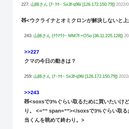
227:
山師さん (ｱｰｸｾｰ Sx3f-q96/ [126.172.150.79])
2022/0
🧸<ウクライナとオミクロンが解決しないと
243:
山師さん (ｱｳｱｳｸｰ MM7f-+OSo [36.11.225.128])
20
>>227
クマの今日の動きは？
259:
山師さん (ｱｰｸｾｰ Sx3f-q96/ [126.172.150.79])
2022
>>243
🧸<soxsで3%ぐらい取るために買いた
り。 <=”” span=””></soxsで3
当くんを眺めて終わり。>