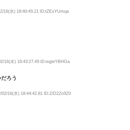
02/16(水) 18:40:49.21 ID:tZEsYUmqa
02/16(水) 18:43:27.49 ID:wgIeYBHGa
いだろう
/02/16(水) 18:44:42.81 ID:Z/D2Zo9Z0