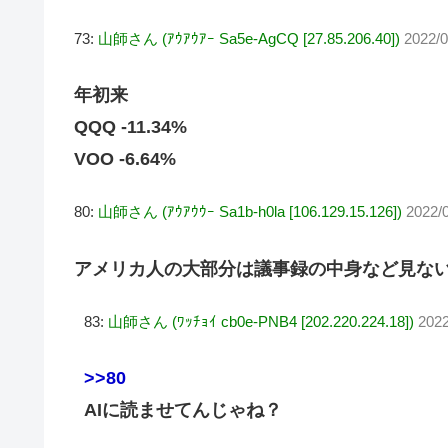
73:
山師さん (ｱｳｱｳｱｰ Sa5e-AgCQ [27.85.206.40])
2022/
年初来
QQQ -11.34%
VOO -6.64%
80:
山師さん (ｱｳｱｳｳｰ Sa1b-h0la [106.129.15.126])
2022/
アメリカ人の大部分は議事録の中身など見な
83:
山師さん (ﾜｯﾁｮｲ cb0e-PNB4 [202.220.224.18])
2022
>>80
AIに読ませてんじゃね？