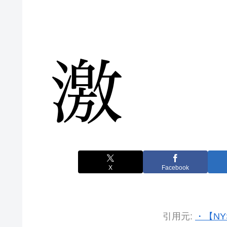
X
Facebook
引用元:
・【NY