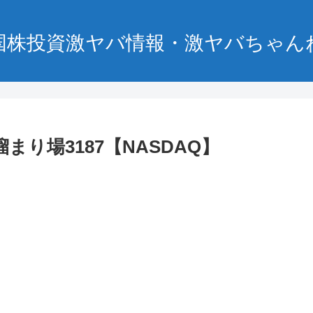
国株投資激ヤバ情報・激ヤバちゃん
まり場3187【NASDAQ】