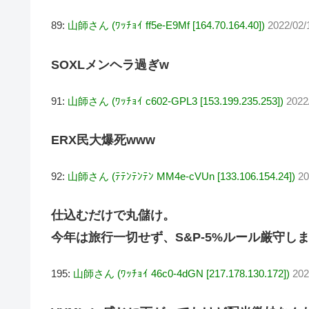
89:
山師さん (ﾜｯﾁｮｲ ff5e-E9Mf [164.70.164.40])
2022/02/
SOXLメンヘラ過ぎw
91:
山師さん (ﾜｯﾁｮｲ c602-GPL3 [153.199.235.253])
2022
ERX民大爆死www
92:
山師さん (ﾃﾃﾝﾃﾝﾃﾝ MM4e-cVUn [133.106.154.24])
20
仕込むだけで丸儲け。
今年は旅行一切せず、S&P-5%ルール厳守し
195:
山師さん (ﾜｯﾁｮｲ 46c0-4dGN [217.178.130.172])
202