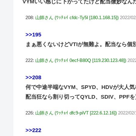
VYMいい感じに下がってたけど配当微妙なんだ
208:
山師さん (ﾜｯﾁｮｲ cfdc-Ty5I [180.1.168.15])
2022/02
>>195
まぁ悪くないけどVTIが無難よ。配当なら個
222:
山師さん (ﾜｯﾁｮｲ 0ecf-B80Q [119.230.123.48])
202
>>208
何で中途半端なVYM、SPYD、HDVが大人
配当狂なら割り切ってQYLD、SDIV、PPF
226:
山師さん (ﾜｯﾁｮｲ dfc9-piVT [222.6.12.16])
2022/02/
>>222