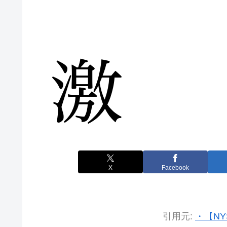
X
Facebook
引用元:
・【NY