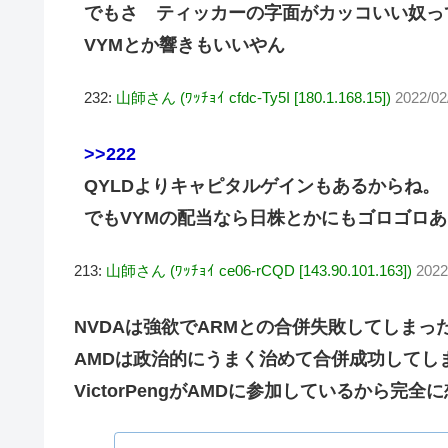
でもさ ティッカーの字面がカッコいい奴っ
VYMとか響きもいいやん
232:
山師さん (ﾜｯﾁｮｲ cfdc-Ty5I [180.1.168.15])
2022/02
>>222
QYLDよりキャピタルゲインもあるからね。
でもVYMの配当なら日株とかにもゴロゴロ
213:
山師さん (ﾜｯﾁｮｲ ce06-rCQD [143.90.101.163])
2022
NVDAは強欲でARMとの合併失敗してしまっ
AMDは政治的にうまく治めて合併成功してし
VictorPengがAMDに参加しているから完