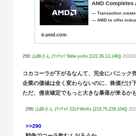
AMD Completes Ac
— Transaction creat
— AMD to offer industr
ir.amd.com
290:
山師さん (ﾜｯﾁｮｲ 5b6e-yoXx [122.26.13.146])
2022/0
コカコーラが下がるなんて、完全にパニック
企業の価値は全く変わらないのに、株価だけ
ただ、侵攻確定でもっと大きな暴落が来るか
298:
山師さん (ﾜｯﾁｮｲ 22cf-WnXx [219.75.228.104])
202
>>290
戦争でコーラ飲むんだろうか