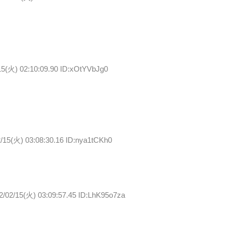
15(火) 02:10:09.90 ID:xOtYVbJg0
/15(火) 03:08:30.16 ID:nya1tCKh0
2/02/15(火) 03:09:57.45 ID:LhK95o7za