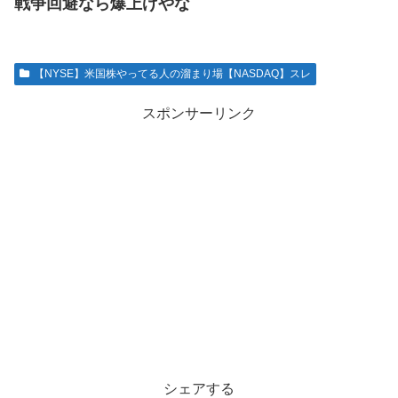
戦争回避なら爆上げやな
【NYSE】米国株やってる人の溜まり場【NASDAQ】スレ
スポンサーリンク
シェアする