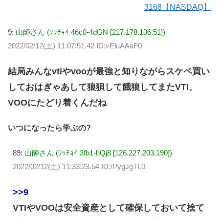
3168【NASDAQ】
9:
山師さん (ﾜｯﾁｮｲ 46c0-4dGN [217.178.136.51])
2022/02/12(土) 11:07:51.42 ID:vEluAAaF0
結局みんなvtiやvooが最強と知りながらスケベ買い
しておはぎゃあして狼狽して餓狼してまたVTI、
VOOにたどり着くんだね
いつになったら学ぶの?
89:
山師さん (ﾜｯﾁｮｲ 3fb1-hQj8 [126.227.203.190])
2022/02/12(土) 11:33:23.54 ID:/PygJgTL0
>>9
VTIやVOOは安全資産として確保しておいて捨て