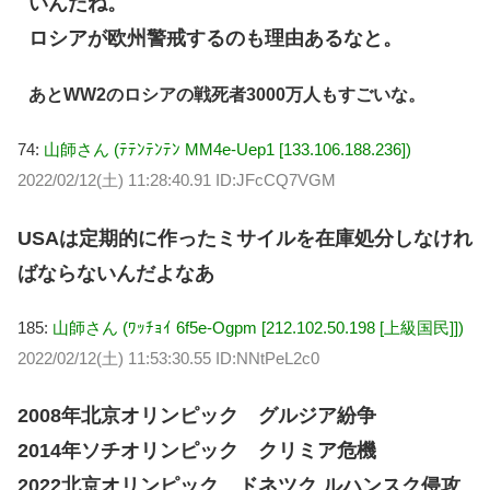
いんだね。
ロシアが欧州警戒するのも理由あるなと。
あとWW2のロシアの戦死者3000万人もすごいな。
74:
山師さん (ﾃﾃﾝﾃﾝﾃﾝ MM4e-Uep1 [133.106.188.236])
2022/02/12(土) 11:28:40.91 ID:JFcCQ7VGM
USAは定期的に作ったミサイルを在庫処分しなけれ
ばならないんだよなあ
185:
山師さん (ﾜｯﾁｮｲ 6f5e-Ogpm [212.102.50.198 [上級国民]])
2022/02/12(土) 11:53:30.55 ID:NNtPeL2c0
2008年北京オリンピック グルジア紛争
2014年ソチオリンピック クリミア危機
2022北京オリンピック ドネツク ルハンスク侵攻