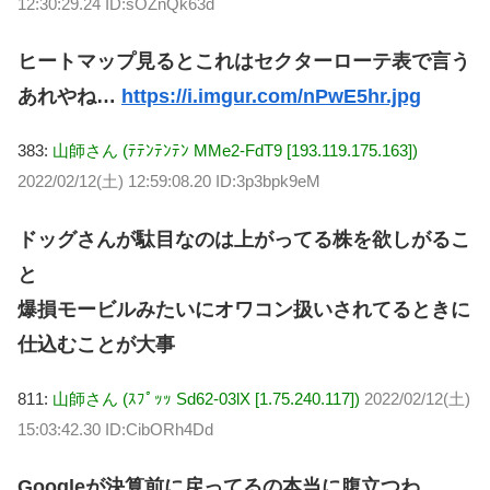
12:30:29.24 ID:sOZnQk63d
ヒートマップ見るとこれはセクターローテ表で言う
あれやね…
https://i.imgur.com/nPwE5hr.jpg
383:
山師さん (ﾃﾃﾝﾃﾝﾃﾝ MMe2-FdT9 [193.119.175.163])
2022/02/12(土) 12:59:08.20 ID:3p3bpk9eM
ドッグさんが駄目なのは上がってる株を欲しがるこ
と
爆損モービルみたいにオワコン扱いされてるときに
仕込むことが大事
811:
山師さん (ｽﾌﾟｯｯ Sd62-03lX [1.75.240.117])
2022/02/12(土)
15:03:42.30 ID:CibORh4Dd
Googleが決算前に戻ってるの本当に腹立つわ