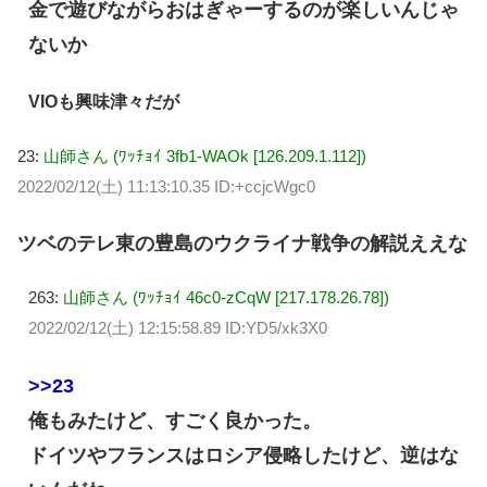
金で遊びながらおはぎゃーするのが楽しいんじゃ
ないか
VIOも興味津々だが
23:
山師さん (ﾜｯﾁｮｲ 3fb1-WAOk [126.209.1.112])
2022/02/12(土) 11:13:10.35 ID:+ccjcWgc0
ツベのテレ東の豊島のウクライナ戦争の解説ええな
263:
山師さん (ﾜｯﾁｮｲ 46c0-zCqW [217.178.26.78])
2022/02/12(土) 12:15:58.89 ID:YD5/xk3X0
>>23
俺もみたけど、すごく良かった。
ドイツやフランスはロシア侵略したけど、逆はな