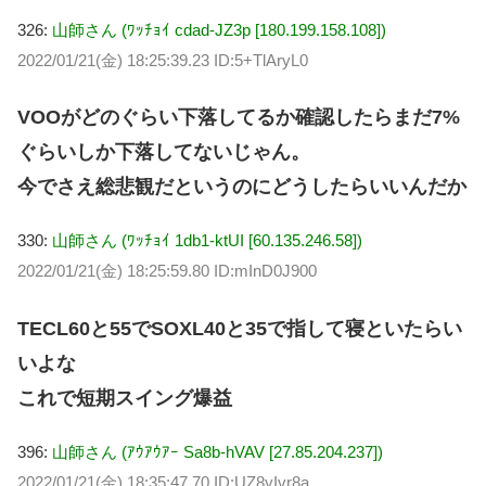
326:
山師さん (ﾜｯﾁｮｲ cdad-JZ3p [180.199.158.108])
2022/01/21(金) 18:25:39.23 ID:5+TlAryL0
VOOがどのぐらい下落してるか確認したらまだ7%
ぐらいしか下落してないじゃん。
今でさえ総悲観だというのにどうしたらいいんだか
330:
山師さん (ﾜｯﾁｮｲ 1db1-ktUI [60.135.246.58])
2022/01/21(金) 18:25:59.80 ID:mInD0J900
TECL60と55でSOXL40と35で指して寝といたらい
いよな
これで短期スイング爆益
396:
山師さん (ｱｳｱｳｱｰ Sa8b-hVAV [27.85.204.237])
2022/01/21(金) 18:35:47.70 ID:UZ8yIvr8a