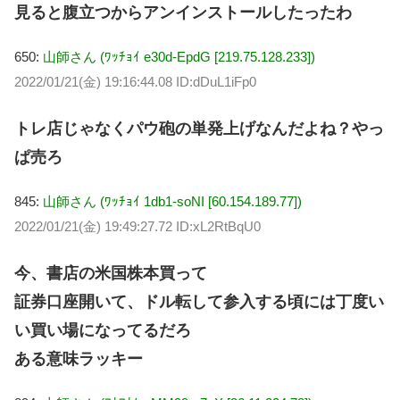
見ると腹立つからアンインストールしたったわ
650:
山師さん (ﾜｯﾁｮｲ e30d-EpdG [219.75.128.233])
2022/01/21(金) 19:16:44.08 ID:dDuL1iFp0
トレ店じゃなくパウ砲の単発上げなんだよね？やっ
ぱ売ろ
845:
山師さん (ﾜｯﾁｮｲ 1db1-soNI [60.154.189.77])
2022/01/21(金) 19:49:27.72 ID:xL2RtBqU0
今、書店の米国株本買って
証券口座開いて、ドル転して参入する頃には丁度い
い買い場になってるだろ
ある意味ラッキー