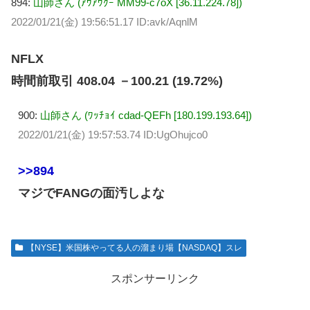
894:
山師さん (ｱｳｱｳｸｰ MM99-c7oX [36.11.224.78])
2022/01/21(金) 19:56:51.17 ID:avk/AqnlM
NFLX
時間前取引 408.04 －100.21 (19.72%)
900:
山師さん (ﾜｯﾁｮｲ cdad-QEFh [180.199.193.64])
2022/01/21(金) 19:57:53.74 ID:UgOhujco0
>>894
マジでFANGの面汚しよな
【NYSE】米国株やってる人の溜まり場【NASDAQ】スレ
スポンサーリンク