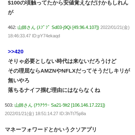
$100の頃触ってたから安値覚えなだけかもしれん
が
462:
山師さん (ｽﾌﾟﾌﾟ Sd03-j9Qi [49.96.4.107])
2022/01/21(金)
18:46:33.47 ID:pY74ekaqd
>>420
そりゃ必要としない時代は来ないだろうけど
その理屈ならAMZNやNFLXだってそうだしキリが
無いやろ
落ちるナイフ掴む理由にはならなくね
503:
山師さん (ｱｳｱｳｳｰ Sa21-9It2 [106.146.17.221])
2022/01/21(金) 18:51:14.27 ID:3hTt75p8a
マネーフォワードとかいうクソアプリ