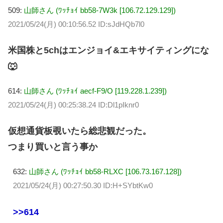
509:
山師さん (ﾜｯﾁｮｲ bb58-7W3k [106.72.129.129])
2021/05/24(月) 00:10:56.52 ID:sJdHQb7l0
米国株と5chはエンジョイ&エキサイティングにな
🐺
614:
山師さん (ﾜｯﾁｮｲ aecf-F9/O [119.228.1.239])
2021/05/24(月) 00:25:38.24 ID:Dl1pIknr0
仮想通貨板覗いたら総悲観だった。
つまり買いと言う事か
632:
山師さん (ﾜｯﾁｮｲ bb58-RLXC [106.73.167.128])
2021/05/24(月) 00:27:50.30 ID:H+SYbtKw0
>>614