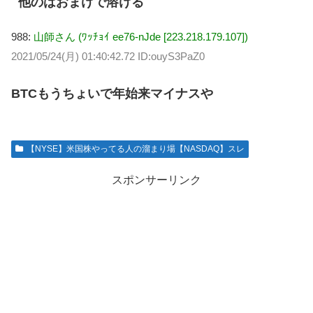
他のはおまけで溶ける
988:
山師さん (ﾜｯﾁｮｲ ee76-nJde [223.218.179.107])
2021/05/24(月) 01:40:42.72 ID:ouyS3PaZ0
BTCもうちょいで年始来マイナスや
【NYSE】米国株やってる人の溜まり場【NASDAQ】スレ
スポンサーリンク