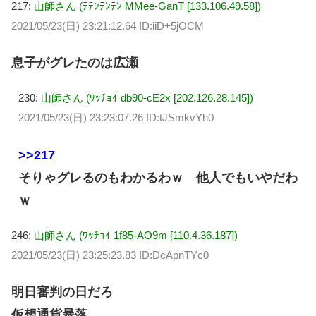
217:
山師さん (ﾃﾃﾝﾃﾝﾃﾝ MMee-GanT [133.106.49.58])
2021/05/23(日) 23:21:12.64 ID:iiD+5jOCM
息子がグレたのは広瀬
230:
山師さん (ﾜｯﾁｮｲ db90-cE2x [202.126.28.145])
2021/05/23(日) 23:23:07.26 ID:tJSmkvYh0
>>217
そりゃグレるのもわかるわｗ 他人でもいやだわ
ｗ
246:
山師さん (ﾜｯﾁｮｲ 1f85-AO9m [110.4.36.187])
2021/05/23(日) 23:25:23.83 ID:DcApnTYc0
明日審判の日だろ
仮想通貨暴落