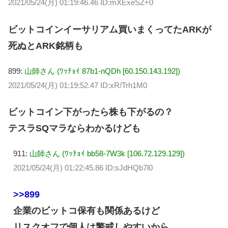
2021/05/24(月) 01:19:46.46 ID:mXExeSZ+0
ビットコインイーサリアム買いまくってたARKが
死ぬとARK銘柄も
899:
山師さん (ﾜｯﾁｮｲ 87b1-nQDh [60.150.143.192])
2021/05/24(月) 01:19:52.47 ID:xR/Trh1M0
ビットコイン下がったら株も下がるの？
テスラSQマラならわかるけども
911:
山師さん (ﾜｯﾁｮｲ bb58-7W3k [106.72.129.129])
2021/05/24(月) 01:22:45.86 ID:sJdHQb7l0
>>899
企業のビットコ保有も関係あるけど
リスクオフで個人は警戒しやすいから