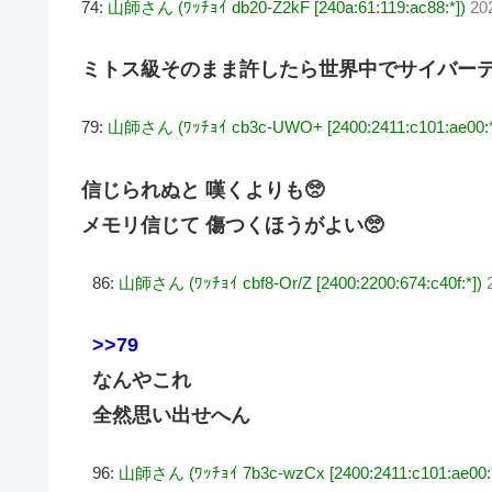
74:
山師さん (ﾜｯﾁｮｲ db20-Z2kF [240a:61:119:ac88:*])
20
ミトス級そのまま許したら世界中でサイバー
79:
山師さん (ﾜｯﾁｮｲ cb3c-UWO+ [2400:2411:c101:ae00:*
信じられぬと 嘆くよりも🥺
メモリ信じて 傷つくほうがよい🥺
86:
山師さん (ﾜｯﾁｮｲ cbf8-Or/Z [2400:2200:674:c40f:*])
>>79
なんやこれ
全然思い出せへん
96:
山師さん (ﾜｯﾁｮｲ 7b3c-wzCx [2400:2411:c101:ae00:*