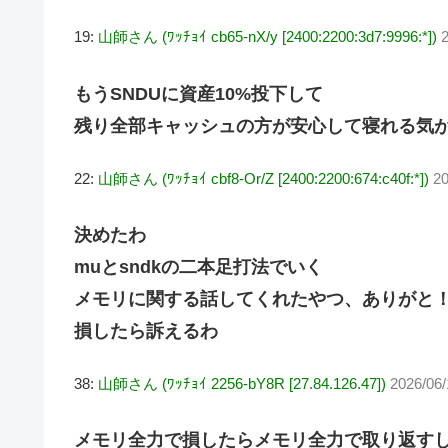
19:
山師さん (ﾜｯﾁｮｲ cb65-nX/y [2400:2200:3d7:9996:*])
もうSNDUに資産10%投下して
残り全部キャッシュの方が安心して寝れる気
22:
山師さん (ﾜｯﾁｮｲ cbf8-Or/Z [2400:2200:674:c40f:*])
20
決めたわ
muとsndkの二本足打法でいく
メモリに関する話してくれたやつ、ありがと
損したら訴えるわ
38:
山師さん (ﾜｯﾁｮｲ 2256-bY8R [27.84.126.47])
2026/06/
メモリ全力で損したらメモリ全力で取り返す