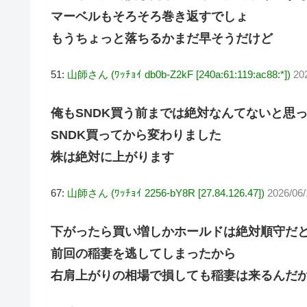
マーベルもそろそろ巻き返すでしょ
もうちょっと落ちるかまだ早そうだけど
51:
山師さん (ﾜｯﾁｮｲ db0b-Z2kF [240a:61:119:ac88:*])
20
俺もSNDK買う前までは絶対なんてないと思
SNDK買ってから変わりました
株は絶対に上がります
67:
山師さん (ﾜｯﾁｮｲ 2256-bY8R [27.84.126.47])
2026/06/
下がったら買い増しかホールドは絶対順守だ
前回の稲妻を逃してしまったから
右肩上がりの相場で損しても稲妻は来るんだ