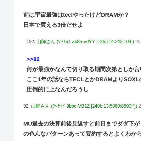
前は宇宙最強はteclやったけどDRAMか？
日本で買える3倍だせよ
192:
山師さん (ﾜｯﾁｮｲ ab8a-vdYY [126.114.242.104])
20
>>82
何が最強かなんて切り取る期間次第としか言
ここ1年の話ならTECLとかDRAMよりSOX
圧倒的に上なんだろうし
92:
山師さん (ﾜｯﾁｮｲ 3bbc-VB1Z [240b:13:5060:8900:*])
2
MU過去の決算前後見返すと前日までダダ下
の色んなパターンあって要約するとよくわか