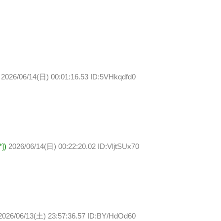
2026/06/14(日) 00:01:16.53 ID:5VHkqdfd0
])
2026/06/14(日) 00:22:20.02 ID:VljtSUx70
2026/06/13(土) 23:57:36.57 ID:BY/HdOd60