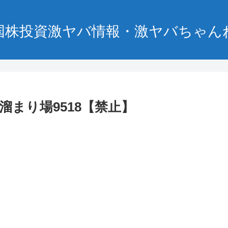
国株投資激ヤバ情報・激ヤバちゃん
まり場9518【禁止】