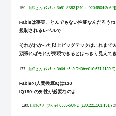
150:
山師さん (ﾜｯﾁｮｲ 3b51-8B93 [240b:c020:650:b2e6:*]
Fableは事実、とんでもない性能なんだろうね
規制されるレベルで
それがわかった以上ビッグテックはこれまで以
頑張ればそれが実現できるとはっきり見えて
177:
山師さん (ﾜｯﾁｮｲ 3b6d-z5n9 [240b:c010:671:1130:*])
Fableの人間換算IQは130
IQ180↑の知性が必要なのよ
180:
山師さん (ﾜｯﾁｮｲ 6b85-5UND [180.221.161.191])
2