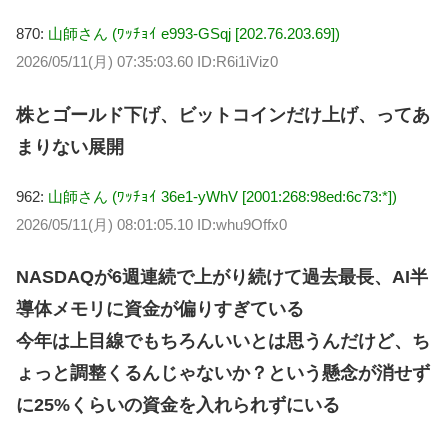
870:
山師さん (ﾜｯﾁｮｲ e993-GSqj [202.76.203.69])
2026/05/11(月) 07:35:03.60 ID:R6i1iViz0
株とゴールド下げ、ビットコインだけ上げ、ってあ
まりない展開
962:
山師さん (ﾜｯﾁｮｲ 36e1-yWhV [2001:268:98ed:6c73:*])
2026/05/11(月) 08:01:05.10 ID:whu9Offx0
NASDAQが6週連続で上がり続けて過去最長、AI半
導体メモリに資金が偏りすぎている
今年は上目線でもちろんいいとは思うんだけど、ち
ょっと調整くるんじゃないか？という懸念が消せず
に25%くらいの資金を入れられずにいる