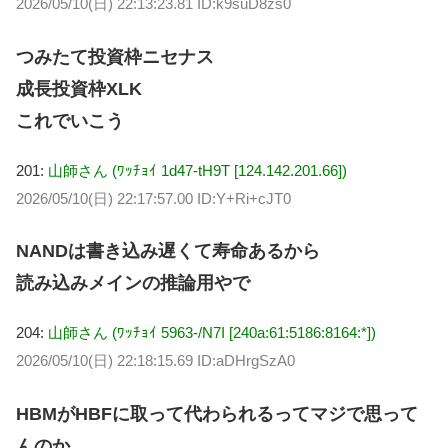
2026/05/10(日) 22:13:23.81 ID:k9suD8zs0
つみたて投資枠ニセナス
成長投資枠XLK
これでいこう
201:
山師さん (ﾜｯﾁｮｲ 1d47-tH9T [124.142.201.66])
2026/05/10(日) 22:17:57.00 ID:Y+Ri+cJT0
NANDは書き込み遅くて寿命あるから
読み込みメインの推論用やで
204:
山師さん (ﾜｯﾁｮｲ 5963-/N7I [240a:61:5186:8164:*])
2026/05/10(日) 22:18:15.69 ID:aDHrgSzA0
HBMがHBFに取って代わられるってマジで思って
んのか