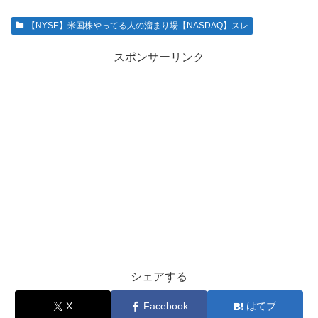
【NYSE】米国株やってる人の溜まり場【NASDAQ】スレ
スポンサーリンク
シェアする
X
Facebook
はてブ