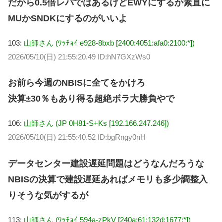
だから0.5倍レバではあるけどEWYにするか素直に
MUかSNDKにするのがいいよ
103:
山師さん (ﾜｯﾁｮｲ e928-8bxb [2400:4051:afa0:2100:*])
2026/05/10(日) 21:55:20.49 ID:hN7GXzWs0
お前ら今週のNBISに全てをかけろ
決算±30％もあり得る超絶ボラ大勝負やで
106:
山師さん (JP 0H81-S+Ks [192.166.247.246])
2026/05/10(日) 21:55:40.52 ID:bgRngy0nH
データセンター建設遅延問題はどうなんだろうな
NBISの決算で建設遅延あればメモリも多少調整入
りそうな気がするが
113:
山師さん (ﾜｯﾁｮｲ 594a-zPkV [240a:61:132d:1677:*])