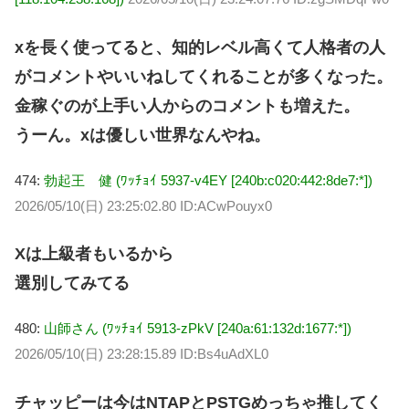
xを長く使ってると、知的レベル高くて人格者の人
がコメントやいいねしてくれることが多くなった。
金稼ぐのが上手い人からのコメントも増えた。
うーん。xは優しい世界なんやね。
474:
勃起王 健 (ﾜｯﾁｮｲ 5937-v4EY [240b:c020:442:8de7:*])
2026/05/10(日) 23:25:02.80 ID:ACwPouyx0
Xは上級者もいるから
選別してみてる
480:
山師さん (ﾜｯﾁｮｲ 5913-zPkV [240a:61:132d:1677:*])
2026/05/10(日) 23:28:15.89 ID:Bs4uAdXL0
チャッピーは今はNTAPとPSTGめっちゃ推してく