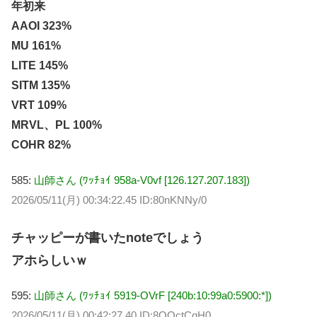
年初来
AAOI 323%
MU 161%
LITE 145%
SITM 135%
VRT 109%
MRVL、PL 100%
COHR 82%
585:
山師さん (ﾜｯﾁｮｲ 958a-V0vf [126.127.207.183])
2026/05/11(月) 00:34:22.45 ID:80nKNNy/0
チャッピーが書いたnoteでしょう
アホらしいｗ
595:
山師さん (ﾜｯﾁｮｲ 5919-OVrF [240b:10:99a0:5900:*])
2026/05/11(月) 00:42:27.40 ID:8QOctCqH0