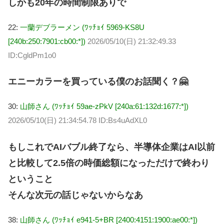
しかも20年の時間制限ありで
22:
一蘭デブラーメン (ﾜｯﾁｮｲ 5969-KS8U
[240b:250:7901:cb00:*])
2026/05/10(日) 21:32:49.33
ID:CgldPm1o0
エニーカラーを買っている僕のお話聞く？🤗
30:
山師さん (ﾜｯﾁｮｲ 59ae-zPkV [240a:61:132d:1677:*])
2026/05/10(日) 21:34:54.78 ID:Bs4uAdXL0
もしこれでAIバブル終了なら、半導体企業はAI以前
と比較して2.5倍の時価総額になっただけで終わり
ということ
そんな次元の話じゃないからなあ
38:
山師さん (ﾜｯﾁｮｲ e941-5+BR [2400:4151:1900:ae00:*])