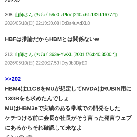
208:
山師さん (ﾜｯﾁｮｲ 59e0-zPkV [240a:61:132d:1677:*])
2026/05/10(日) 22:19:39.08 ID:Bs4uAdXL0
HBFは推論だからHBMとは関係ないw
212:
山師さん (ﾜｯﾁｮｲ 363e-YwXL [2001:f76:b40:3500:*])
2026/05/10(日) 22:20:27.53 ID:y3b3DjrE0
>>202
HBM4は11GBをMUが想定してNVDAはRUBIN用に
13GBをも求めたんでしょ
MUはHBM3eで実績のある帯域での開発をした
ケチつける前に会長か社長がそう言った発言ウェブ
にあるからそれ確認して来なよ