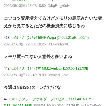
2026/05/10(日) 23:07:10.80 ID:bgRngy0nH
コツコツ資産増えてるけどメモリの馬鹿みたいな増
えかた見てるとただの機会損失に感じるわ
418:
山師さん (ﾜｯﾁｮｲ 5949-Wzga [240d:f:21e9:4a00:*])
2026/05/10(日) 23:08:10.25 ID:DRhidZyV0
メモリ買ってない人意外と多いよね
442:
山師さん (ｵｲｺﾗﾐﾈｵ MM15-mEgx [150.66.121.90])
2026/05/10(日) 23:13:19.80 ID:y4jorzOoM
今週はNBISのターンだけどな
470:
マルチステークホルダープロセス (ﾜｯﾁｮｲ 4d1a-Cnt2
[118.104.238.168])
2026/05/10(日) 23:24:07.76 ID:zgSMDqFw0