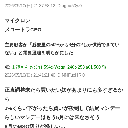
2026/05/10(日) 21:37:58.12 ID:agpV53y/0
マイクロン
メロートラCEO
主要顧客が「必要量の50%から3分の2しか供給できてい
ない」と需要逼迫を明らかにした
48:
山師さん (ﾜｯﾁｮｲ 594e-Wzga [240b:253:a01:500:*])
2026/05/10(日) 21:41:21.46 ID:NNFuoHRj0
正直調整来たら買いたい奴があまりにも多すぎるか
ら
1%くらい下がったら買いが殺到して結局マンデー
らしいマンデーはもう5月には来なさそう
6月のMSQ辺りが怪しい…