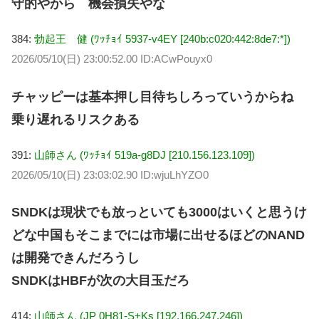
守的やから 機会損失やな
384:
勃起王 健 (ﾜｯﾁｮｲ 5937-v4EY [240b:c020:442:8de7:*])
2026/05/10(日) 23:00:52.00 ID:ACwPouyx0
チャッピーは基本押し目待ちしろっていうからね
乗り遅れるリスクある
391:
山師さん (ﾜｯﾁｮｲ 519a-g8DJ [210.156.123.109])
2026/05/10(日) 23:03:02.90 ID:wjuLhYZO0
SNDKは現状でも放っといても3000はいくと思うけ
どな中国もそこまでには市場に出せるほどのNAND
は開発できんだろうし
SNDKはHBFが次の大目玉だろ
414:
山師さん (JP 0H81-S+Ks [192.166.247.246])