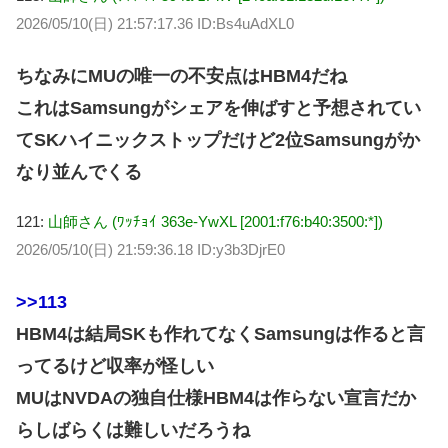
2026/05/10(日) 21:57:17.36 ID:Bs4uAdXL0
ちなみにMUの唯一の不安点はHBM4だね
これはSamsungがシェアを伸ばすと予想されてい
てSKハイニックストップだけど2位Samsungがか
なり並んでくる
121:
山師さん (ﾜｯﾁｮｲ 363e-YwXL [2001:f76:b40:3500:*])
2026/05/10(日) 21:59:36.18 ID:y3b3DjrE0
>>113
HBM4は結局SKも作れてなくSamsungは作ると言
ってるけど収率が怪しい
MUはNVDAの独自仕様HBM4は作らない宣言だか
らしばらくは難しいだろうね