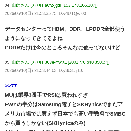
94:
山師さん (ﾜｯﾁｮｲ a6f2-jgdI [153.178.165.107])
2026/05/10(日) 21:53:35.75 ID:v4UTQwl00
データセンターってHBM、DDR、LPDDR全部使う
ようになってきてるよね
GDDRだけは今のところそんなに使ってないけど
95:
山師さん (ﾜｯﾁｮｲ 363e-YwXL [2001:f76:b40:3500:*])
2026/05/10(日) 21:53:44.63 ID:y3b3DjrE0
>>77
MUは業界3番手でRSIは買われすぎ
EWYの半分はSamsung電子とSKHynicsでまだア
メリカ市場では買えず日本でも高い手数料でSMBC
から買うしかない(SKHynicsのみ)