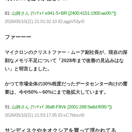
81:
山師さん (ﾜｯﾁｮｲ e941-5+BR [2400:4151:1900:ae00:*])
2026/05/10(日) 21:51:32.10 ID:agpV53y/0
ファーーー
マイクロンのクリストファー・ムーア副社長が、現在の深
刻なメモリ不足について「2028年まで改善の見込みはな
い」と明言しました。
かつて市場全体の30%程度だったデータセンター向けの需
要は、今や50%～60%にまで急拡大しています。
91:
山師さん (ﾜｯﾁｮｲ 36d8-F8Vk [2001:268:9a8d:f690:*])
2026/05/10(日) 21:53:17.85 ID:xC7bbsvl0
サンディスクやキオクシアを買って浮かれてる