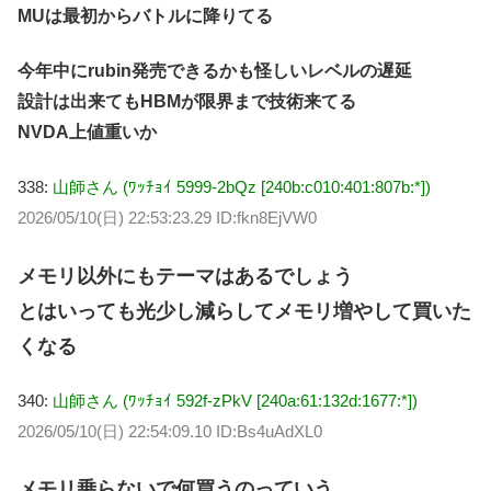
MUは最初からバトルに降りてる
今年中にrubin発売できるかも怪しいレベルの遅延
設計は出来てもHBMが限界まで技術来てる
NVDA上値重いか
338:
山師さん (ﾜｯﾁｮｲ 5999-2bQz [240b:c010:401:807b:*])
2026/05/10(日) 22:53:23.29 ID:fkn8EjVW0
メモリ以外にもテーマはあるでしょう
とはいっても光少し減らしてメモリ増やして買いた
くなる
340:
山師さん (ﾜｯﾁｮｲ 592f-zPkV [240a:61:132d:1677:*])
2026/05/10(日) 22:54:09.10 ID:Bs4uAdXL0
メモリ乗らないで何買うのっていう