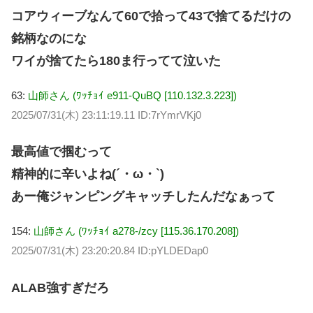
コアウィーブなんて60で拾って43で捨てるだけの
銘柄なのにな
ワイが捨てたら180ま行ってて泣いた
63:
山師さん (ﾜｯﾁｮｲ e911-QuBQ [110.132.3.223])
2025/07/31(木) 23:11:19.11 ID:7rYmrVKj0
最高値で掴むって
精神的に辛いよね(´・ω・`)
あー俺ジャンピングキャッチしたんだなぁって
154:
山師さん (ﾜｯﾁｮｲ a278-/zcy [115.36.170.208])
2025/07/31(木) 23:20:20.84 ID:pYLDEDap0
ALAB強すぎだろ