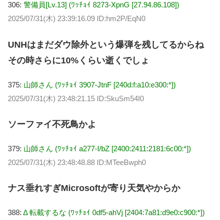
306:
警備員[Lv.13] (ﾜｯﾁｮｲ 8273-XpnG [27.94.86.108])
2025/07/31(木) 23:39:16.09 ID:hm2P/EqN0
UNHはまだダウ除外という爆弾を残してるからね
その時さらに10%くらい逝くでしょ
375:
山師さん (ﾜｯﾁｮｲ 3907-JtnF [240d:f:a10:e300:*])
2025/07/31(木) 23:48:21.15 ID:SkuSm54I0
ソーファイ不死鳥かよ
379:
山師さん (ﾜｯﾁｮｲ a277-I/bZ [2400:2411:2181:6c00:*])
2025/07/31(木) 23:48:48.88 ID:MTeeBwph0
ナス垂れすぎMicrosoftが寄り天気やからか
388:
Δ 転載するな (ﾜｯﾁｮｲ 0df5-ahVj [2404:7a81:d9e0:c900:*])