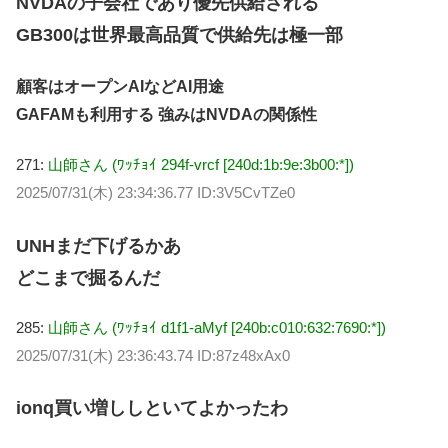
NVDAの子会社であり優先供給される
GB300は世界最高品質で供給先は極一部
顧客はオープンAIなどAI用途
GAFAMも利用する 強みはNVDAの関係性
271:
山師さん (ﾜｯﾁｮｲ 294f-vrcf [240d:1b:9e:3b00:*])
2025/07/31(木) 23:34:36.77 ID:3V5CvTZe0
UNHまだ下げるかあ
どこまで掘るんだ
285:
山師さん (ﾜｯﾁｮｲ d1f1-aMyf [240b:c010:632:7690:*])
2025/07/31(木) 23:36:43.74 ID:87z48xAx0
ionq買い増ししといてよかったわ