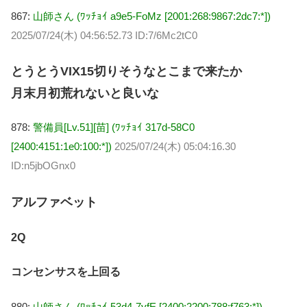
867:
山師さん (ﾜｯﾁｮｲ a9e5-FoMz [2001:268:9867:2dc7:*])
2025/07/24(木) 04:56:52.73 ID:7/6Mc2tC0
とうとうVIX15切りそうなとこまで来たか
月末月初荒れないと良いな
878:
警備員[Lv.51][苗] (ﾜｯﾁｮｲ 317d-58C0
[2400:4151:1e0:100:*])
2025/07/24(木) 05:04:16.30
ID:n5jbOGnx0
アルファベット
2Q
コンセンサスを上回る
880:
山師さん (ﾜｯﾁｮｲ 53d4-7yfE [2400:2200:788:f763:*])