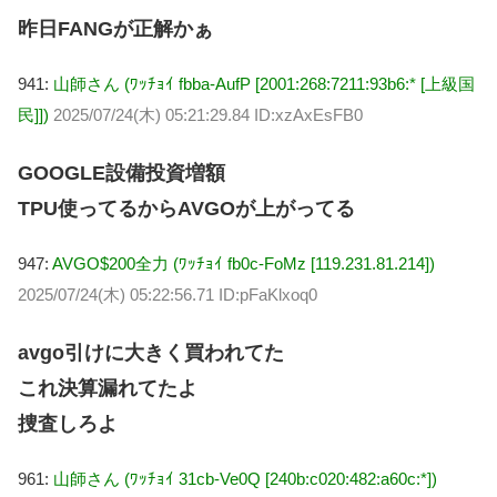
昨日FANGが正解かぁ
941:
山師さん (ﾜｯﾁｮｲ fbba-AufP [2001:268:7211:93b6:* [上級国
民]])
2025/07/24(木) 05:21:29.84 ID:xzAxEsFB0
GOOGLE設備投資増額
TPU使ってるからAVGOが上がってる
947:
AVGO$200全力 (ﾜｯﾁｮｲ fb0c-FoMz [119.231.81.214])
2025/07/24(木) 05:22:56.71 ID:pFaKlxoq0
avgo引けに大きく買われてた
これ決算漏れてたよ
捜査しろよ
961:
山師さん (ﾜｯﾁｮｲ 31cb-Ve0Q [240b:c020:482:a60c:*])