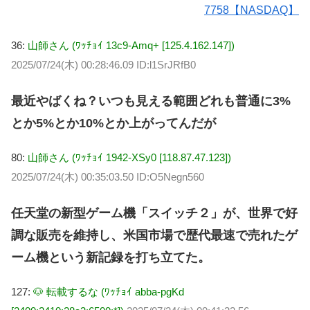
7758【NASDAQ】
36:
山師さん (ﾜｯﾁｮｲ 13c9-Amq+ [125.4.162.147])
2025/07/24(木) 00:28:46.09 ID:l1SrJRfB0
最近やばくね？いつも見える範囲どれも普通に3%
とか5%とか10%とか上がってんだが
80:
山師さん (ﾜｯﾁｮｲ 1942-XSy0 [118.87.47.123])
2025/07/24(木) 00:35:03.50 ID:O5Negn560
任天堂の新型ゲーム機「スイッチ２」が、世界で好
調な販売を維持し、米国市場で歴代最速で売れたゲ
ーム機という新記録を打ち立てた。
127:
🐶 転載するな (ﾜｯﾁｮｲ abba-pgKd