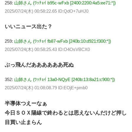
258:
山師さん (ﾜｯﾁｮｲ b95c-wFxb [2400:2200:4a5:ee71:*])
2025/07/24(木) 00:58:22.65 ID:QdO+7uHJ0
いいニュース出た？
259:
山師さん (ﾜｯﾁｮｲ fb87-wFxb [240b:10:d921:f300:*])
2025/07/24(木) 00:58:25.43 ID:O4OsVBCX0
ぶっ飛んだああああああ死ぬ
352:
山師さん (ﾜｯﾁｮｲ 13a0-NQyE [240b:13:8a21:c900:*])
2025/07/24(木) 01:08:08.79 ID:EOjE+pmb0
半導体つえーなぁ
今日ＳＯＸ陽線で終わるとは思えないんだけど押し
目買い止まらん