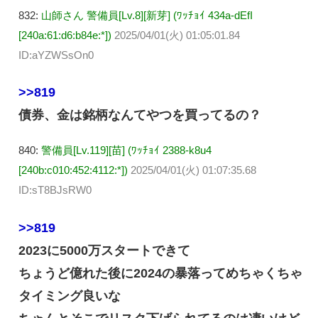
832:
山師さん 警備員[Lv.8][新芽] (ﾜｯﾁｮｲ 434a-dEfI
[240a:61:d6:b84e:*])
2025/04/01(火) 01:05:01.84
ID:aYZWSsOn0
>>819
債券、金は銘柄なんてやつを買ってるの？
840:
警備員[Lv.119][苗] (ﾜｯﾁｮｲ 2388-k8u4
[240b:c010:452:4112:*])
2025/04/01(火) 01:07:35.68
ID:sT8BJsRW0
>>819
2023に5000万スタートできて
ちょうど億れた後に2024の暴落ってめちゃくちゃ
タイミング良いな