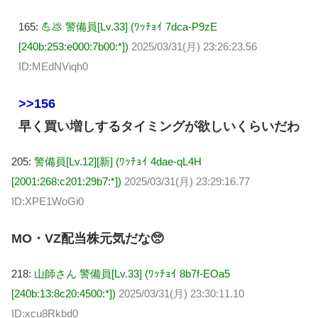
165:
💪💩 警備員[Lv.33] (ﾜｯﾁｮｲ 7dca-P9zE
[240b:253:e000:7b00:*])
2025/03/31(月) 23:26:23.56
ID:MEdNViqh0
>>156
早く買い増しするタイミングが欲しいくらいだわ
205:
警備員[Lv.12][新] (ﾜｯﾁｮｲ 4dae-qL4H
[2001:268:c201:29b7:*])
2025/03/31(月) 23:29:16.77
ID:XPE1WoGi0
MO・VZ配当株元気だな🥺
218:
山師さん 警備員[Lv.33] (ﾜｯﾁｮｲ 8b7f-EOa5
[240b:13:8c20:4500:*])
2025/03/31(月) 23:30:11.10
ID:xcu8Rkbd0