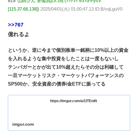
819:
山師さん 警備員[Lv.16] (ﾜｯﾁｮｲ e37d-PysV
[115.37.66.138])
2025/04/01(火) 01:00:47.13 ID:B/vqLguV0
>>767
億れるよ
というか、逆に今まで個別株単一銘柄に10%以上の資金
を入れるような集中投資をしたことは一度もないし
テンバガーとかが出て10%超えたらその分は利確して
一旦マーケットリスク・マーケットパフォーマンスの
SP500か、安全資産の債券/金ETFに振ってる
https://imgur.com/a/1ITEniN
imgur.com