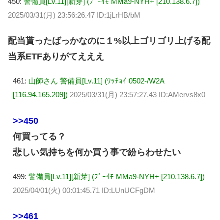
450:
警備員[Lv.11][新芽] (ﾌﾞｰｲﾓ MMa9-NYH+ [210.138.6.7])
2025/03/31(月) 23:56:26.47 ID:1jLrHB/bM
配当貰ったばっかなのに１%以上ゴリゴリ上げる配
当系ETFありがてえええ
461:
山師さん 警備員[Lv.11] (ﾜｯﾁｮｲ 0502-/W2A
[116.94.165.209])
2025/03/31(月) 23:57:27.43 ID:AMervs8x0
>>450
何買ってる？
悲しい気持ちを何か買う事で紛らわせたい
499:
警備員[Lv.11][新芽] (ﾌﾞｰｲﾓ MMa9-NYH+ [210.138.6.7])
2025/04/01(火) 00:01:45.71 ID:LUnUCFgDM
>>461