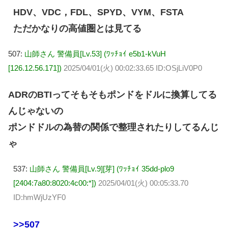
HDV、VDC，FDL、SPYD、VYM、FSTA
ただかなりの高値圏とは見てる
507:
山師さん 警備員[Lv.53] (ﾜｯﾁｮｲ e5b1-kVuH
[126.12.56.171])
2025/04/01(火) 00:02:33.65 ID:OSjLiV0P0
ADRのBTIってそもそもポンドをドルに換算してる
んじゃないの
ポンドドルの為替の関係で整理されたりしてるんじ
ゃ
537:
山師さん 警備員[Lv.9][芽] (ﾜｯﾁｮｲ 35dd-plo9
[2404:7a80:8020:4c00:*])
2025/04/01(火) 00:05:33.70
ID:hmWjUzYF0
>>507