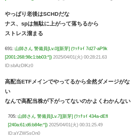
やっぱり老後はSCHDだな
ナス、spは無駄に上がって落ちるから
ストレス溜まる
691:
山師さん 警備員[Lv.0][新芽] (ﾜｯﾁｮｲ 7d27-aP9k
[2001:268:98c1:bb03:*])
2025/04/01(火) 00:28:21.63
ID:sbAzDlKz0
高配当ETFメインでやってるから全然ダメージがな
い
なんで高配当株が下がってないのかよくわかんない
705:
山師さん 警備員[Lv.7][新芽] (ﾜｯﾁｮｲ 434a-dEfI
[240a:61:d6:b84e:*])
2025/04/01(火) 00:31:25.49
ID:aYZWSsOn0