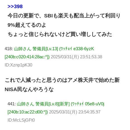
>>398
今日の更新で、SBIも楽天も配当上がって利回り
9%超えてるのよ
ちょっと信じられないけど買い増ししてみた
418:
山師さん 警備員[Lv.13] (ﾜｯﾁｮｲ e338-6yzK
[240b:c020:414:28ac:*])
2025/03/31(月) 23:51:53.38
ID:Xznp1pK30
これで人減ったと思うのはアメ株天井で始めた新
NISA民なんやろうな
441:
山師さん 警備員[Lv.8][新芽] (ﾜｯﾁｮｲ 05e8-uV0j
[240b:10:ac22:d00:*])
2025/03/31(月) 23:54:35.97
ID:McLSjGFt0