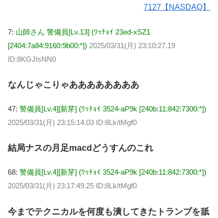
7127【NASDAQ】
7:
山師さん 警備員[Lv.13] (ﾜｯﾁｮｲ 23ed-xSZ1
[2404:7a84:9160:9b00:*])
2025/03/31(月) 23:10:27.19
ID:8KGJIsNN0
なんじゃこりゃああああああああ
47:
警備員[Lv.4][新芽] (ﾜｯﾁｮｲ 3524-aP9k [240b:11:842:7300:*])
2025/03/31(月) 23:15:14.03 ID:8Lk/tMgf0
結局ナスの月足macdどうすんのこれ
68:
警備員[Lv.4][新芽] (ﾜｯﾁｮｲ 3524-aP9k [240b:11:842:7300:*])
2025/03/31(月) 23:17:49.25 ID:8Lk/tMgf0
今までテクニカルを何度も潰してきたトランプを舐