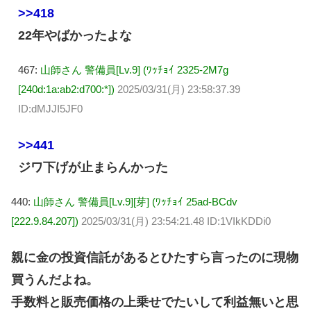
>>418
22年やばかったよな
467:
山師さん 警備員[Lv.9] (ﾜｯﾁｮｲ 2325-2M7g
[240d:1a:ab2:d700:*])
2025/03/31(月) 23:58:37.39
ID:dMJJI5JF0
>>441
ジワ下げが止まらんかった
440:
山師さん 警備員[Lv.9][芽] (ﾜｯﾁｮｲ 25ad-BCdv
[222.9.84.207])
2025/03/31(月) 23:54:21.48 ID:1VIkKDDi0
親に金の投資信託があるとひたすら言ったのに現物
買うんだよね。
手数料と販売価格の上乗せでたいして利益無いと思