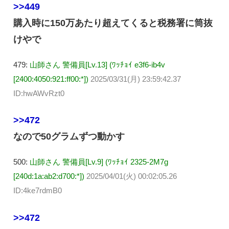
>>449
購入時に150万あたり超えてくると税務署に筒抜
けやで
479:
山師さん 警備員[Lv.13] (ﾜｯﾁｮｲ e3f6-ib4v
[2400:4050:921:ff00:*])
2025/03/31(月) 23:59:42.37
ID:hwAWvRzt0
>>472
なので50グラムずつ動かす
500:
山師さん 警備員[Lv.9] (ﾜｯﾁｮｲ 2325-2M7g
[240d:1a:ab2:d700:*])
2025/04/01(火) 00:02:05.26
ID:4ke7rdmB0
>>472