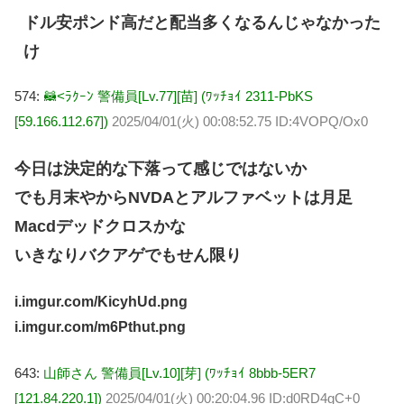
ドル安ポンド高だと配当多くなるんじゃなかった
け
574:
🦝<ﾗｸｰﾝ 警備員[Lv.77][苗] (ﾜｯﾁｮｲ 2311-PbKS
[59.166.112.67])
2025/04/01(火) 00:08:52.75 ID:4VOPQ/Ox0
今日は決定的な下落って感じではないか
でも月末やからNVDAとアルファベットは月足
Macdデッドクロスかな
いきなりバクアゲでもせん限り
i.imgur.com/KicyhUd.png
i.imgur.com/m6Pthut.png
643:
山師さん 警備員[Lv.10][芽] (ﾜｯﾁｮｲ 8bbb-5ER7
[121.84.220.1])
2025/04/01(火) 00:20:04.96 ID:d0RD4gC+0