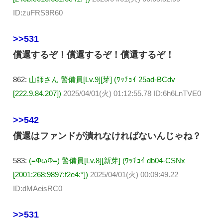
ID:zuFRS9R60
>>531
償還するぞ！償還するぞ！償還するぞ！
862:
山師さん 警備員[Lv.9][芽] (ﾜｯﾁｮｲ 25ad-BCdv
[222.9.84.207])
2025/04/01(火) 01:12:55.78 ID:6h6LnTVE0
>>542
償還はファンドが潰れなければないんじゃね？
583:
(=ФωФ=) 警備員[Lv.8][新芽] (ﾜｯﾁｮｲ db04-CSNx
[2001:268:9897:f2e4:*])
2025/04/01(火) 00:09:49.22
ID:dMAeisRC0
>>531