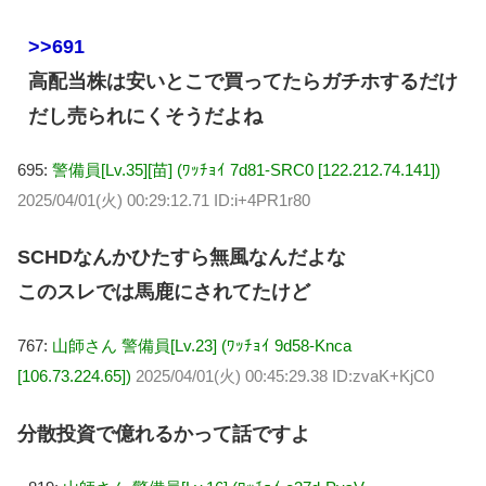
>>691
高配当株は安いとこで買ってたらガチホするだけ
だし売られにくそうだよね
695:
警備員[Lv.35][苗] (ﾜｯﾁｮｲ 7d81-SRC0 [122.212.74.141])
2025/04/01(火) 00:29:12.71 ID:i+4PR1r80
SCHDなんかひたすら無風なんだよな
このスレでは馬鹿にされてたけど
767:
山師さん 警備員[Lv.23] (ﾜｯﾁｮｲ 9d58-Knca
[106.73.224.65])
2025/04/01(火) 00:45:29.38 ID:zvaK+KjC0
分散投資で億れるかって話ですよ