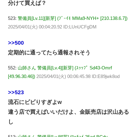
分けて買えば？
523:
警備員[Lv.11][新芽] (ﾌﾞｰｲﾓ MMa9-NYH+ [210.138.6.7])
2025/04/01(火) 00:04:20.92 ID:LUnUCFgDM
>>500
定期的に通ってたら通報されそう
552:
山師さん 警備員[Lv.4][新芽] (ｽｯｯﾌﾟ Sd43-Omrf
[49.96.30.46])
2025/04/01(火) 00:06:45.98 ID:E89jwk8od
>>523
流石にビビりすぎよw
違う店で買えばいいだけよ、金販売店は沢山ある
し
513:
山師さん 警備員[Lv.9][芽] (ﾜｯﾁｮｲ 25ad-BCdv