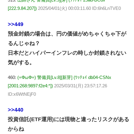
[222.9.84.207])
2025/04/01(火) 00:03:11.60 ID:6h6LnTVE0
>>449
預金封鎖の場合は、円の価値がめちゃくちゃ下が
るんじゃね？
日本だとハイパーインフレの時しか封鎖されない
気がする。
460:
(=ФωФ=) 警備員[Lv.8][新芽] (ﾜｯﾁｮｲ db04-CSNx
[2001:268:9897:f2e4:*])
2025/03/31(月) 23:57:17.26
ID:x6WtNEjF0
>>440
投資信託(ETF運用)には現物と違ったリスクがある
からね