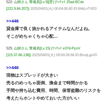
522:
山師さん 警備員[Lv.9][芽] (ﾜｯﾁｮｲ 25ad-BCdv
[222.9.84.207])
2025/04/01(火) 00:04:00.80 ID:6h6LnTVE0
>>446
貸金庫で良く抜かれるアイテムなんだよね。
そこがめちゃくちゃ心配…
525:
山師さん 警備員[Lv.15] (ﾜｯﾁｮｲ e37d-PysV
[115.37.66.138])
2025/04/01(火) 00:04:28.66 ID:B/vqLguV0
>>446
現物はスプレッドが大きい
売るのめっちゃ面倒、換金まで時間かかる
手間や持ち込む費用、時間、保管盗難のリスクを
考えたらホントやめておいた方がいい