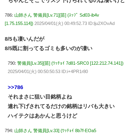
ちゃんとそこでリスク下げられてるのは凄いけど
786:
山師さん 警備員[Lv.71][苗] (ｽｯﾌﾟ Sd03-ib4v
[1.75.155.114])
2025/04/01(火) 00:49:52.73 ID:lju2XOvAd
8/5も凄いんだが
8/5既に割ってるゴミも多いのが凄い
790:
警備員[Lv.35][苗] (ﾜｯﾁｮｲ 7d81-SRC0 [122.212.74.141])
2025/04/01(火) 00:50:50.53 ID:i+4PR1r80
>>786
それまさに狙い目銘柄よね
連れ下げされてるだけの銘柄はリバも大きい
ハイテクはあかんと思うけど
794:
山師さん 警備員[Lv.33] (ﾜｯﾁｮｲ 8b7f-EOa5