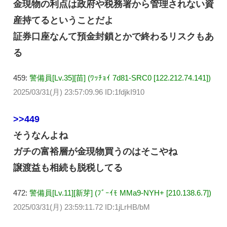
金現物の利点は政府や税務署から管理されない資
産持てるということだよ
証券口座なんて預金封鎖とかで終わるリスクもあ
る
459:
警備員[Lv.35][苗] (ﾜｯﾁｮｲ 7d81-SRC0 [122.212.74.141])
2025/03/31(月) 23:57:09.96 ID:1fdjkI910
>>449
そうなんよね
ガチの富裕層が金現物買うのはそこやね
譲渡益も相続も脱税してる
472:
警備員[Lv.11][新芽] (ﾌﾞｰｲﾓ MMa9-NYH+ [210.138.6.7])
2025/03/31(月) 23:59:11.72 ID:1jLrHB/bM