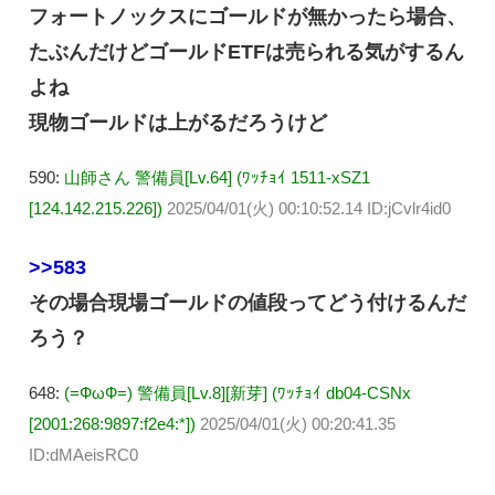
フォートノックスにゴールドが無かったら場合、
たぶんだけどゴールドETFは売られる気がするん
よね
現物ゴールドは上がるだろうけど
590:
山師さん 警備員[Lv.64] (ﾜｯﾁｮｲ 1511-xSZ1
[124.142.215.226])
2025/04/01(火) 00:10:52.14 ID:jCvlr4id0
>>583
その場合現場ゴールドの値段ってどう付けるんだ
ろう？
648:
(=ФωФ=) 警備員[Lv.8][新芽] (ﾜｯﾁｮｲ db04-CSNx
[2001:268:9897:f2e4:*])
2025/04/01(火) 00:20:41.35
ID:dMAeisRC0