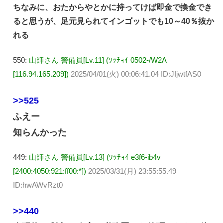
ちなみに、おたからやとかに持ってけば即金で換金でき
ると思うが、足元見られてインゴットでも10～40％抜か
れる
550:
山師さん 警備員[Lv.11] (ﾜｯﾁｮｲ 0502-/W2A
[116.94.165.209])
2025/04/01(火) 00:06:41.04 ID:JIjwtfAS0
>>525
ふえー
知らんかった
449:
山師さん 警備員[Lv.13] (ﾜｯﾁｮｲ e3f6-ib4v
[2400:4050:921:ff00:*])
2025/03/31(月) 23:55:55.49
ID:hwAWvRzt0
>>440