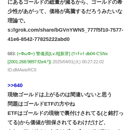
にあるゴールドの総量が減るから、ゴールドの希
少性があがって、価格が高騰するだろうみたいな
理論で。
s://grok.com/share/bGVnYWN5_777f5f10-7577-
41e6-8542-77825222abd0
683:
(=ФωФ=) 警備員[Lv.8][新芽] (ﾜｯﾁｮｲ db04-CSNx
[2001:268:9897:f2e4:*])
2025/04/01(火) 00:27:22.02
ID:dMAeisRC0
>>640
現物ゴールドは上がるのは間違いないと思う
問題はゴールドETFの方やね
ETFはゴールドの現物で裏付けされてる(と銘打っ
てる)から価値が担保されてるわけだけど、