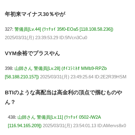
年初来マイナス30％やが
327:
警備員[Lv.44] (ﾜｯﾁｮｲ 35f0-EOa5 [118.108.58.236])
2025/03/31(月) 23:39:53.29 ID:5fVcn3Cu0
VYM余裕でプラスやん
398:
山師さん 警備員[Lv.28] (ｵｲｺﾗﾐﾈｵ MMb9-RPZb
[58.188.210.157])
2025/03/31(月) 23:49:25.64 ID:2E2R39HSM
BTIのような高配当は高金利の頂点で掴むものや
ん？
438:
山師さん 警備員[Lv.11] (ﾜｯﾁｮｲ 0502-/W2A
[116.94.165.209])
2025/03/31(月) 23:54:01.13 ID:AMervs8x0