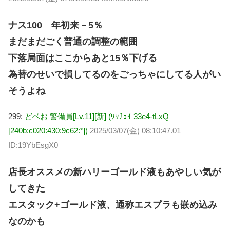
ナス100 年初来－5％
まだまだごく普通の調整の範囲
下落局面はここからあと15％下げる
為替のせいで損してるのをごっちゃにしてる人がい
そうよね
299:
どベお 警備員[Lv.11][新] (ﾜｯﾁｮｲ 33e4-tLxQ
[240b:c020:430:9c62:*])
2025/03/07(金) 08:10:47.01
ID:19YbEsgX0
店長オススメの新ハリーゴールド液もあやしい気が
してきた
エスタック+ゴールド液、通称エスプラも嵌め込み
なのかも