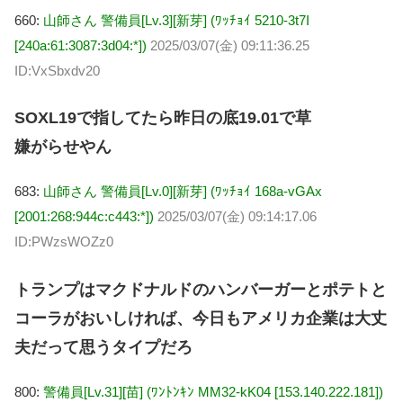
660:
山師さん 警備員[Lv.3][新芽] (ﾜｯﾁｮｲ 5210-3t7I
[240a:61:3087:3d04:*])
2025/03/07(金) 09:11:36.25
ID:VxSbxdv20
SOXL19で指してたら昨日の底19.01で草
嫌がらせやん
683:
山師さん 警備員[Lv.0][新芽] (ﾜｯﾁｮｲ 168a-vGAx
[2001:268:944c:c443:*])
2025/03/07(金) 09:14:17.06
ID:PWzsWOZz0
トランプはマクドナルドのハンバーガーとポテトと
コーラがおいしければ、今日もアメリカ企業は大丈
夫だって思うタイプだろ
800:
警備員[Lv.31][苗] (ﾜﾝﾄﾝｷﾝ MM32-kK04 [153.140.222.181])