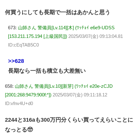
何買うにしても長期で一括はあかんと思う
673:
山師さん 警備員[Lv.114][木] (ﾜｯﾁｮｲ e6e9-UDSS
[153.211.175.194 [上級国民]])
2025/03/07(金) 09:13:04.81
ID:cEqTAB5C0
>>628
長期なら一括も積立も大差無い
658:
山師さん 警備員[Lv.10][新芽] (ﾜｯﾁｮｲ e20e-zCJD
[2001:268:9479:900f:*])
2025/03/07(金) 09:11:18.12
ID:vfnv4U+d0
2244と316aも300万円分くらい買ってえらいことに
なっとる🥺