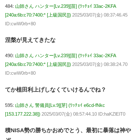
484:
山師さん ハンター[Lv.239][苗] (ﾜｯﾁｮｲ 33ac-2KFA
[240a:6b:c70:7400:* [上級国民]])
2025/03/07(金) 08:37:46.45
ID:cwW0rb+80
涅槃が見えてきたな
490:
山師さん ハンター[Lv.239][苗] (ﾜｯﾁｮｲ 33ac-2KFA
[240a:6b:c70:7400:* [上級国民]])
2025/03/07(金) 08:38:24.70
ID:cwW0rb+80
てか植田利上げしなくていけるんでね？
595:
山師さん 警備員[Lv.9][芽] (ﾜｯﾁｮｲ e6cd-fNkc
[153.177.222.38])
2025/03/07(金) 08:57:44.10 ID:haKZlElT0
積NISA勢の勝ちかおめでとう、最初に暴落は神や