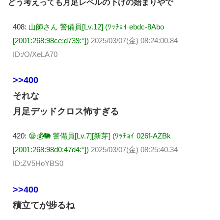
どう考えっても月足レベルの下げの始まりやで
408:
山師さん 警備員[Lv.12] (ﾜｯﾁｮｲ ebdc-8Abo
[2001:268:98ce:d739:*])
2025/03/07(金) 08:24:00.84
ID:/O/XeLA70
>>400
それな
月足デッドクロス怖すぎる
420:
😪💰🐘 警備員[Lv.7][新芽] (ﾜｯﾁｮｲ 026f-AZBk
[2001:268:98d0:47d4:*])
2025/03/07(金) 08:25:40.34
ID:ZV5HoYBS0
>>400
積立てが捗るね