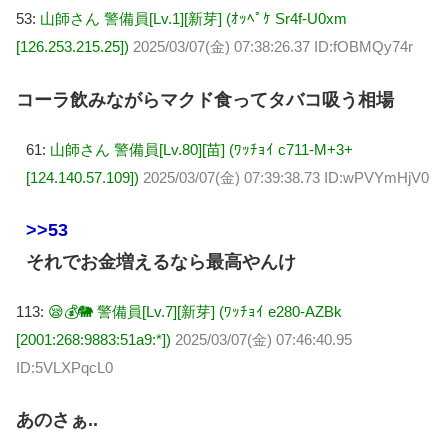
53:
山師さん 警備員[Lv.1][新芽] (ｵｯﾍﾟｹ Sr4f-U0xm
[126.253.215.25])
2025/03/07(金) 07:38:26.37 ID:fOBMQy74r
コーラ飲みながらマクド食ってタバコ吸う相場
61:
山師さん 警備員[Lv.80][苗] (ﾜｯﾁｮｲ c711-M+3+
[124.140.57.109])
2025/03/07(金) 07:39:38.73 ID:wPVYmHjV0
>>53
それでお金増えるなら最高やんけ
113:
😪💰🐘 警備員[Lv.7][新芽] (ﾜｯﾁｮｲ e280-AZBk
[2001:268:9883:51a9:*])
2025/03/07(金) 07:46:40.95
ID:5VLXPqcL0
あのさぁ..