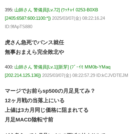
395:
山師さん 警備員[Lv.72] (ﾜｯﾁｮｲ 0253-B0XB
[2405:6587:600:1100:*])
2025/03/07(金) 08:22:16.24
ID:9fApTS880
虎さん急死でバンス就任
無事おまえら完全敗北や
400:
山師さん 警備員[Lv.1][新芽] (ﾌﾞｰｲﾓ MM0b-YMaq
[202.214.125.136])
2025/03/07(金) 08:22:57.29 ID:kCJVDTEJM
マージでお前らsp500の月足見てみ？
12ヶ月戦の当落上にいる
上値は3カ月同じ価格に阻まれてる
月足MACD陰転寸前