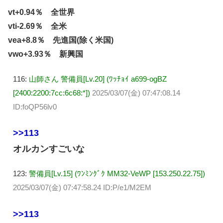
vt+0.94％ 全世界
vti-2.69％ 全米
vea+8.8％ 先進国(除く米国)
vwo+3.93％ 新興国
116:
山師さん 警備員[Lv.20] (ﾜｯﾁｮｲ a699-ogBZ
[2400:2200:7cc:6c68:*])
2025/03/07(金) 07:47:08.14
ID:foQP56lv0
>>113
オルカンすごいな
123:
警備員[Lv.15] (ﾜﾝﾐﾝｸﾞｸ MM32-VeWP [153.250.22.75])
2025/03/07(金) 07:47:58.24 ID:P/e1/M2EM
>>113