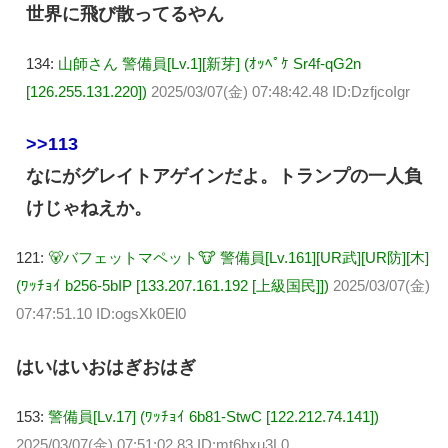
世界に飛び散ってるやん
134:
山師さん 警備員[Lv.1][新芽] (ｵｯﾍﾟｹ Sr4f-qG2n
[126.255.131.220])
2025/03/07(金) 07:48:42.48 ID:DzfjcoIgr
>>113
なにがグレイトアゲインだよ。トランプの一人負
けじゃねえか。
121:
🐻バフェットマペット🐮 警備員[Lv.161][UR武][UR防][木]
(ﾜｯﾁｮｲ b256-5bIP [133.207.161.192 [上級国民]])
2025/03/07(金)
07:47:51.10 ID:ogsXk0El0
はいはいおはぎおはぎ
153:
警備員[Lv.17] (ﾜｯﾁｮｲ 6b81-StwC [122.212.74.141])
2025/03/07(金) 07:51:02.83 ID:mt6hxu3L0