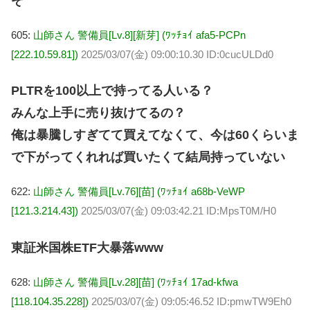
ぞ
605:
山師さん 警備員[Lv.8][新芽] (ﾜｯﾁｮｲ afa5-PCPn
[222.10.59.81])
2025/03/07(金) 09:00:10.30 ID:0cucULDd0
PLTRを100以上で持ってる人いる？
みんな上手に売り抜けてるの？
俺は暴騰しすぎてて買えてなくて、今は60くらいま
で下がってくれれば買いたくて結局持っていない
622:
山師さん 警備員[Lv.76][苗] (ﾜｯﾁｮｲ a68b-VeWP
[121.3.214.43])
2025/03/07(金) 09:03:42.21 ID:MpsT0M/H0
東証米国株ETF大暴落www
628:
山師さん 警備員[Lv.28][苗] (ﾜｯﾁｮｲ 17ad-kfwa
[118.104.35.228])
2025/03/07(金) 09:05:46.52 ID:pmwTW9Eh0