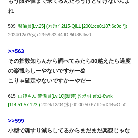
もう限界値まで来てるんだろうけど引けないんよ
ね
599:
警備員[Lv.25] (ﾜｯﾁｮｲ 2f15-QiLL [2001:ce8:187:6c9c:*])
2024/12/03(火) 23:59:33.44 ID:8iU86Jtw0
>>563
その指数知らんから調べてみたら80越えたら過度
の楽観らしーやないですかー💩
こりゃ確定やないですかーやだー
615:
山師さん 警備員[Lv.10][新芽] (ﾜｯﾁｮｲ afb1-8wrk
[114.51.57.123])
2024/12/04(水) 00:00:50.67 ID:vX44wOju0
>>599
小型で魂すり減らしてるからまだまだ楽観じゃな