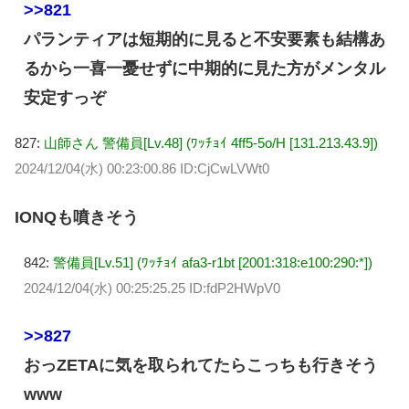
>>821
パランティアは短期的に見ると不安要素も結構あ
るから一喜一憂せずに中期的に見た方がメンタル
安定すっぞ
827:
山師さん 警備員[Lv.48] (ﾜｯﾁｮｲ 4ff5-5o/H [131.213.43.9])
2024/12/04(水) 00:23:00.86 ID:CjCwLVWt0
IONQも噴きそう
842:
警備員[Lv.51] (ﾜｯﾁｮｲ afa3-r1bt [2001:318:e100:290:*])
2024/12/04(水) 00:25:25.25 ID:fdP2HWpV0
>>827
おっZETAに気を取られてたらこっちも行きそう
www