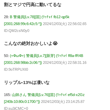
割とマジで円高に動いてるな
28:
B 警備員[Lv.78][苗] (ﾜｯﾁｮｲ fb12-qp5k
[2001:268:99c6:42c5:*])
2024/12/03(火) 22:56:02.65
ID:QM2csN0y0
こんなの絶対おかしいよ😭
50:
(=ФωФ=) 警備員[Lv.7][新芽] (ﾜｯﾁｮｲ ff8a-fR4B
[2001:268:98bb:2c06:*])
2024/12/03(火) 22:58:31.16
ID:9oTRPUXI0
リップル-13%は凄いな
165:
山師さん 警備員[Lv.76][苗] (ﾜｯﾁｮｲ ef5d-x2Gz
[240b:10:80c0:1700:*])
2024/12/03(火) 23:14:25.87
ID:su3iCMC+0