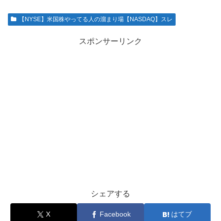
【NYSE】米国株やってる人の溜まり場【NASDAQ】スレ
スポンサーリンク
シェアする
X
Facebook
はてブ