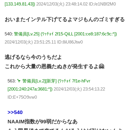
[133.149.81.43])
2024/12/03(火) 23:48:14.02 ID:/e1NBf2M0
おいまたインテル下げてるよマジもんのゴミすぎる
540:
警備員[Lv.25] (ﾜｯﾁｮｲ 2f15-QiLL [2001:ce8:187:6c9c:*])
2024/12/03(火) 23:51:25.11 ID:8iU86Jtw0
逃げるなら今のうちだよ
これから大量の恩義たぬきが発生するよ🤗
563:
🦩 警備員[Lv.2][新芽] (ﾜｯﾁｮｲ 7f1e-hFvr
[2001:240:247a:3681:*])
2024/12/03(火) 23:54:13.22
ID:E+75O9vw0
>>540
NAAIM指数が99弱だからなあ