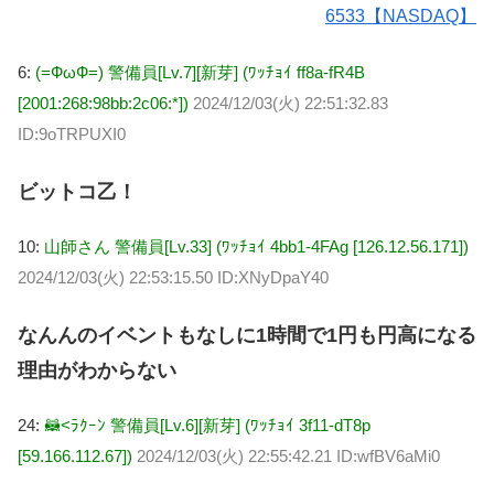
6533【NASDAQ】
6:
(=ФωФ=) 警備員[Lv.7][新芽] (ﾜｯﾁｮｲ ff8a-fR4B
[2001:268:98bb:2c06:*])
2024/12/03(火) 22:51:32.83
ID:9oTRPUXI0
ビットコ乙！
10:
山師さん 警備員[Lv.33] (ﾜｯﾁｮｲ 4bb1-4FAg [126.12.56.171])
2024/12/03(火) 22:53:15.50 ID:XNyDpaY40
なんんのイベントもなしに1時間で1円も円高になる
理由がわからない
24:
🦝<ﾗｸｰﾝ 警備員[Lv.6][新芽] (ﾜｯﾁｮｲ 3f11-dT8p
[59.166.112.67])
2024/12/03(火) 22:55:42.21 ID:wfBV6aMi0