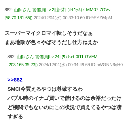
882:
山師さん 警備員[Lv.2][新芽] (ｵｲｺﾗﾐﾈｵ MM07-7OVv
[58.70.181.65])
2024/12/04(水) 00:33:10.60 ID:9EYZi/4pM
スーパーマイクロマイ転しそうだなぁ
まあ地政が色々やばそうだし仕方ねえか
892:
山師さん 警備員[Lv.24] (ﾜｯﾁｮｲ 0f11-GVFM
[203.165.39.23])
2024/12/04(水) 00:34:49.69 ID:pWGNN6qH0
>>882
SMCI今買えるやつは尊敬するわ
バブル時のイナゴ買いで儲けるのは余裕だったけ
ど機関でもないのにこの状況で買えてるやつは凄
すぎる