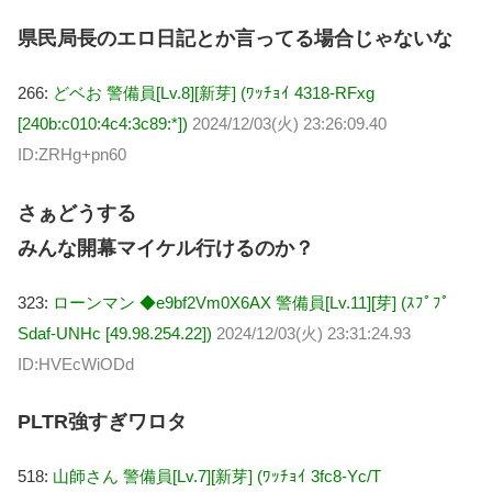
県民局長のエロ日記とか言ってる場合じゃないな
266:
どベお 警備員[Lv.8][新芽] (ﾜｯﾁｮｲ 4318-RFxg
[240b:c010:4c4:3c89:*])
2024/12/03(火) 23:26:09.40
ID:ZRHg+pn60
さぁどうする
みんな開幕マイケル行けるのか？
323:
ローンマン ◆e9bf2Vm0X6AX 警備員[Lv.11][芽] (ｽﾌﾟﾌﾟ
Sdaf-UNHc [49.98.254.22])
2024/12/03(火) 23:31:24.93
ID:HVEcWiODd
PLTR強すぎワロタ
518:
山師さん 警備員[Lv.7][新芽] (ﾜｯﾁｮｲ 3fc8-Yc/T