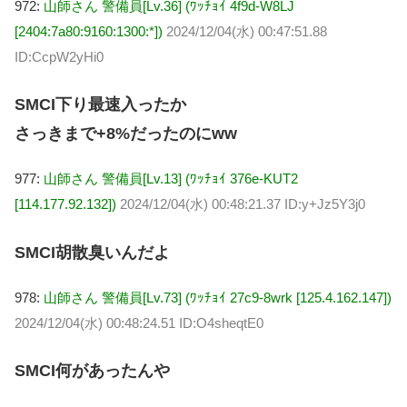
972:
山師さん 警備員[Lv.36] (ﾜｯﾁｮｲ 4f9d-W8LJ
[2404:7a80:9160:1300:*])
2024/12/04(水) 00:47:51.88
ID:CcpW2yHi0
SMCI下り最速入ったか
さっきまで+8%だったのにww
977:
山師さん 警備員[Lv.13] (ﾜｯﾁｮｲ 376e-KUT2
[114.177.92.132])
2024/12/04(水) 00:48:21.37 ID:y+Jz5Y3j0
SMCI胡散臭いんだよ
978:
山師さん 警備員[Lv.73] (ﾜｯﾁｮｲ 27c9-8wrk [125.4.162.147])
2024/12/04(水) 00:48:24.51 ID:O4sheqtE0
SMCI何があったんや