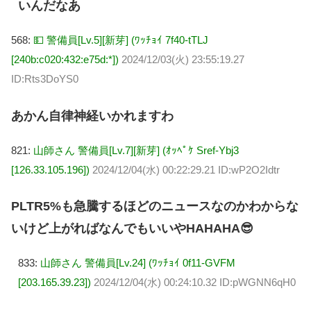
いんだなあ
568:
💵 警備員[Lv.5][新芽] (ﾜｯﾁｮｲ 7f40-tTLJ
[240b:c020:432:e75d:*])
2024/12/03(火) 23:55:19.27
ID:Rts3DoYS0
あかん自律神経いかれますわ
821:
山師さん 警備員[Lv.7][新芽] (ｵｯﾍﾟｹ Sref-Ybj3
[126.33.105.196])
2024/12/04(水) 00:22:29.21 ID:wP2O2Idtr
PLTR5%も急騰するほどのニュースなのかわからな
いけど上がればなんでもいいやHAHAHA😎
833:
山師さん 警備員[Lv.24] (ﾜｯﾁｮｲ 0f11-GVFM
[203.165.39.23])
2024/12/04(水) 00:24:10.32 ID:pWGNN6qH0