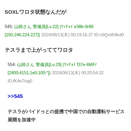
SOXLワロタ状態なんだが
545:
山師さん 警備員[Lv.22] (ﾜｯﾁｮｲ e38b-0r88
[150.246.224.227])
2024/06/13(木) 00:19:16.37 ID:z6QnW4kd0
テスラまで上がっててワロタ
554:
山師さん 警備員[Lv.29] (ﾜｯﾁｮｲ f37e-6MF/
[2400:4151:1e0:100:*])
2024/06/13(木) 00:20:54.32
ID:lK4n7/og0
>>545
テスラがバイドゥとの提携で中国での自動運転サービス
展開を加速中