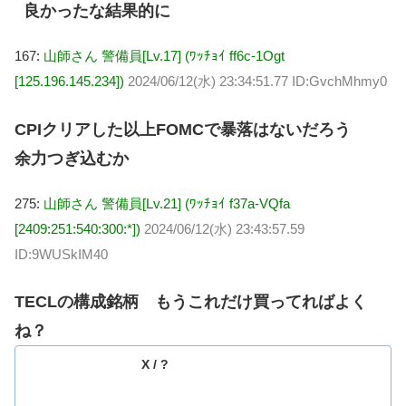
良かったな結果的に
167:
山師さん 警備員[Lv.17] (ﾜｯﾁｮｲ ff6c-1Ogt
[125.196.145.234])
2024/06/12(水) 23:34:51.77 ID:GvchMhmy0
CPIクリアした以上FOMCで暴落はないだろう
余力つぎ込むか
275:
山師さん 警備員[Lv.21] (ﾜｯﾁｮｲ f37a-VQfa
[2409:251:540:300:*])
2024/06/12(水) 23:43:57.59
ID:9WUSkIM40
TECLの構成銘柄 もうこれだけ買ってればよく
ね？
X / ?