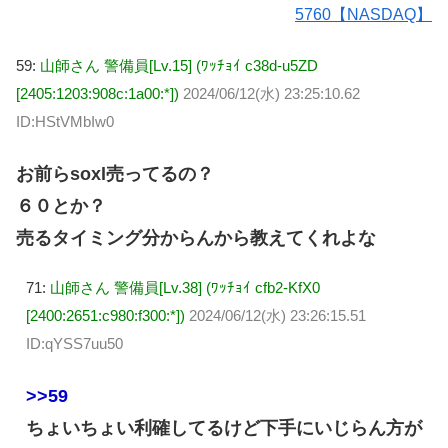
5760【NASDAQ】
59:
山師さん 警備員[Lv.15] (ﾜｯﾁｮｲ c38d-u5ZD
[2405:1203:908c:1a00:*])
2024/06/12(水) 23:25:10.62
ID:HStVMbIw0
お前らsoxl売ってるの？
６０とか？
売るタイミング分からんから教えてくれよな
71:
山師さん 警備員[Lv.38] (ﾜｯﾁｮｲ cfb2-KfX0
[2400:2651:c980:f300:*])
2024/06/12(水) 23:26:15.51
ID:qYSS7uu50
>>59
ちょいちょい利確してるけど下手にいじらん方が