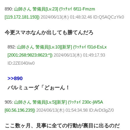
890:
山師さん 警備員[Lv.23] (ﾜｯﾁｮｲ 6f11-Fmzm
[119.172.181.193])
2024/06/13(木) 01:48:32.46 ID:Q5AQCzYk0
今更スマホなんか出しても勝てんだろ
892:
山師さん 警備員[Lv.10][新芽] (ﾜｯﾁｮｲ f31d-EsLx
[2001:268:9823:8623:*])
2024/06/13(木) 01:49:17.93
ID:2ZE040/w0
>>890
バルミューダ「どぉーん！
905:
山師さん 警備員[Lv.5][新芽] (ﾜｯﾁｮｲ 230c-jW5A
[60.56.196.239])
2024/06/13(木) 01:54:34.98 ID:ArDt3gZ/0
ここ数ヶ月、見事に全ての行動が裏目に出るのだ