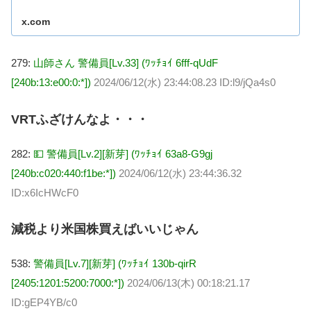
x.com
279:
山師さん 警備員[Lv.33] (ﾜｯﾁｮｲ 6fff-qUdF
[240b:13:e00:0:*])
2024/06/12(水) 23:44:08.23 ID:l9/jQa4s0
VRTふざけんなよ・・・
282:
💵 警備員[Lv.2][新芽] (ﾜｯﾁｮｲ 63a8-G9gj
[240b:c020:440:f1be:*])
2024/06/12(水) 23:44:36.32
ID:x6IcHWcF0
減税より米国株買えばいいじゃん
538:
警備員[Lv.7][新芽] (ﾜｯﾁｮｲ 130b-qirR
[2405:1201:5200:7000:*])
2024/06/13(木) 00:18:21.17
ID:gEP4YB/c0