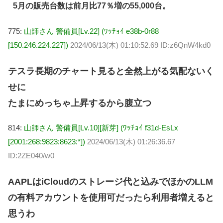
5月の販売台数は前月比77％増の55,000台。
775:
山師さん 警備員[Lv.22] (ﾜｯﾁｮｲ e38b-0r88
[150.246.224.227])
2024/06/13(木) 01:10:52.69 ID:z6QnW4kd0
テスラ長期のチャート見ると全然上がる気配ないく
せに
たまにめっちゃ上昇するから腹立つ
814:
山師さん 警備員[Lv.10][新芽] (ﾜｯﾁｮｲ f31d-EsLx
[2001:268:9823:8623:*])
2024/06/13(木) 01:26:36.67
ID:2ZE040/w0
AAPLはiCloudのストレージ代と込みでほかのLLM
の有料アカウントを使用可だったら利用者増えると
思うわ