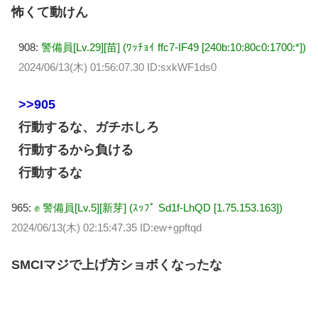
怖くて動けん
908:
警備員[Lv.29][苗] (ﾜｯﾁｮｲ ffc7-IF49 [240b:10:80c0:1700:*])
2024/06/13(木) 01:56:07.30 ID:sxkWF1ds0
>>905
行動するな、ガチホしろ
行動するから負ける
行動するな
965:
✊ 警備員[Lv.5][新芽] (ｽｯﾌﾟ Sd1f-LhQD [1.75.153.163])
2024/06/13(木) 02:15:47.35 ID:ew+gpftqd
SMCIマジで上げ方ショボくなったな