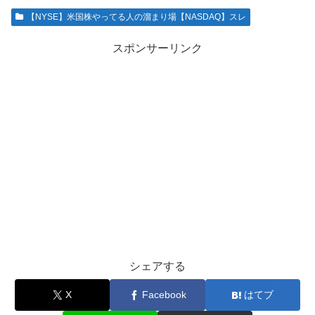
【NYSE】米国株やってる人の溜まり場【NASDAQ】スレ
スポンサーリンク
シェアする
X
Facebook
はてブ