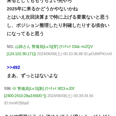
来るとしてももうちょい先やろ
2025年に来るかどうかやないかね
とはいえ次回決算まで特に上げる要素ないと思う
し、ポジション整理したり利確したりする頃合い
になってると思う
501:
山師さん 警備員[Lv.5][芽] (ﾜｯﾁｮｲ 03dc-mZQV
[124.102.90.171])
2024/06/08(土) 00:10:36.88 ID:pOdWPKUn0
>>492
まあ、ずっとはないよな
598:
🐶 警備員[Lv.5][新] (ﾜｯﾁｮｲ 8f23-xJDf
[2400:2410:28a3:6500:*])
2024/06/08(土) 00:39:34.56
ID:rhnW2Bbp0