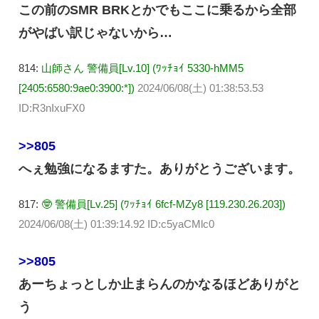
この前のSMR BRKとかでもここに乗るから全部
がやばい訳じゃないから…
814:
山師さん 警備員[Lv.10] (ﾜｯﾁｮｲ 5330-hMM5
[2405:6580:9ae0:3900:*])
2024/06/08(土) 01:38:53.53
ID:R3nIxuFX0
>>805
へぇ勉強になるますた。ありがとうございます。
817:
🤓 警備員[Lv.25] (ﾜｯﾁｮｲ 6fcf-MZy8 [119.230.26.203])
2024/06/08(土) 01:39:14.92 ID:c5yaCMlc0
>>805
あーちょっとしか止まらんのかなるほどありがと
う