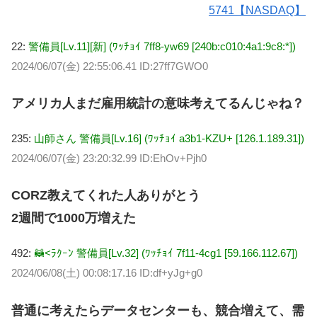
5741【NASDAQ】
22:
警備員[Lv.11][新] (ﾜｯﾁｮｲ 7ff8-yw69 [240b:c010:4a1:9c8:*])
2024/06/07(金) 22:55:06.41 ID:27ff7GWO0
アメリカ人まだ雇用統計の意味考えてるんじゃね？
235:
山師さん 警備員[Lv.16] (ﾜｯﾁｮｲ a3b1-KZU+ [126.1.189.31])
2024/06/07(金) 23:20:32.99 ID:EhOv+Pjh0
CORZ教えてくれた人ありがとう
2週間で1000万増えた
492:
🦝<ﾗｸｰﾝ 警備員[Lv.32] (ﾜｯﾁｮｲ 7f11-4cg1 [59.166.112.67])
2024/06/08(土) 00:08:17.16 ID:df+yJg+g0
普通に考えたらデータセンターも、競合増えて、需