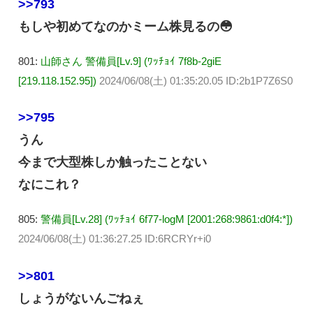
>>793
もしや初めてなのかミーム株見るの😳
801:
山師さん 警備員[Lv.9] (ﾜｯﾁｮｲ 7f8b-2giE
[219.118.152.95])
2024/06/08(土) 01:35:20.05 ID:2b1P7Z6S0
>>795
うん
今まで大型株しか触ったことない
なにこれ？
805:
警備員[Lv.28] (ﾜｯﾁｮｲ 6f77-logM [2001:268:9861:d0f4:*])
2024/06/08(土) 01:36:27.25 ID:6RCRYr+i0
>>801
しょうがないんごねぇ