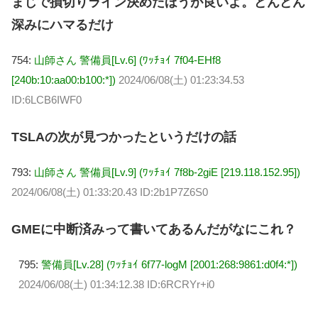
まじで損切りライン決めたほうが良いよ。どんどん
深みにハマるだけ
754:
山師さん 警備員[Lv.6] (ﾜｯﾁｮｲ 7f04-EHf8
[240b:10:aa00:b100:*])
2024/06/08(土) 01:23:34.53
ID:6LCB6IWF0
TSLAの次が見つかったというだけの話
793:
山師さん 警備員[Lv.9] (ﾜｯﾁｮｲ 7f8b-2giE [219.118.152.95])
2024/06/08(土) 01:33:20.43 ID:2b1P7Z6S0
GMEに中断済みって書いてあるんだがなにこれ？
795:
警備員[Lv.28] (ﾜｯﾁｮｲ 6f77-logM [2001:268:9861:d0f4:*])
2024/06/08(土) 01:34:12.38 ID:6RCRYr+i0