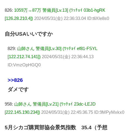
826:
1059万→87万 警備員[Lv.13] (ﾜｯﾁｮｲ 03b1-hgRK
[126.28.210.4])
2024/05/31(金) 22:36:33.04 ID:tliXIe8s0
自分USAいいですか
829:
山師さん 警備員[Lv.30] (ﾜｯﾁｮｲ ef81-FSYL
[122.212.74.141])
2024/05/31(金) 22:36:44.13
ID:VmzOpHGQ0
>>826
ダメです
958:
山師さん 警備員[Lv.21] (ﾜｯﾁｮｲ 23dc-LEJD
[222.145.190.234])
2024/05/31(金) 22:45:36.75 ID:9MPyMxkx0
5月シカゴ購買部協会景気指数 35.4（予想