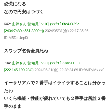
恐慌になる
なので円安はつづく
642:
山師さん 警備員[Lv.10] (ﾜｯﾁｮｲ 6fe4-O2Se
[2404:7a80:a561:3800:*])
2024/05/31(金) 22:17:35.96
ID:M5DcUcpi0
スワップ乞食全員死ね
704:
山師さん 警備員[Lv.21] (ﾜｯﾁｮｲ 23dc-LEJD
[222.145.190.234])
2024/05/31(金) 22:28:24.89 ID:9MPyMxkx0
イーサリアムで２番手はイライラすることは分かっ
たわ
いくら機能・性能が優れていても２番手は所詮２番
手のまま