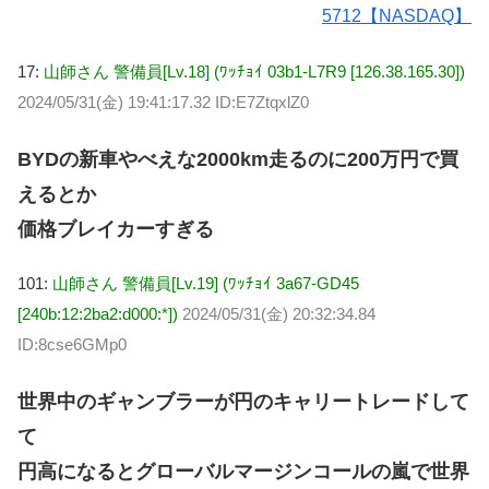
5712【NASDAQ】
17:
山師さん 警備員[Lv.18] (ﾜｯﾁｮｲ 03b1-L7R9 [126.38.165.30])
2024/05/31(金) 19:41:17.32 ID:E7ZtqxlZ0
BYDの新車やべえな2000km走るのに200万円で買
えるとか
価格ブレイカーすぎる
101:
山師さん 警備員[Lv.19] (ﾜｯﾁｮｲ 3a67-GD45
[240b:12:2ba2:d000:*])
2024/05/31(金) 20:32:34.84
ID:8cse6GMp0
世界中のギャンブラーが円のキャリートレードして
て
円高になるとグローバルマージンコールの嵐で世界