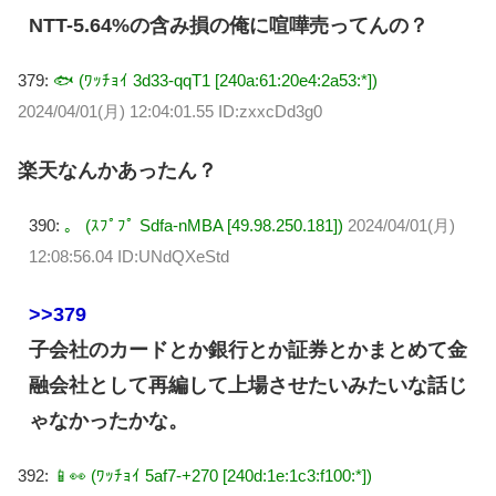
NTT-5.64%の含み損の俺に喧嘩売ってんの？
379:
🐟 (ﾜｯﾁｮｲ 3d33-qqT1 [240a:61:20e4:2a53:*])
2024/04/01(月) 12:04:01.55 ID:zxxcDd3g0
楽天なんかあったん？
390:
。 (ｽﾌﾟﾌﾟ Sdfa-nMBA [49.98.250.181])
2024/04/01(月)
12:08:56.04 ID:UNdQXeStd
>>379
子会社のカードとか銀行とか証券とかまとめて金
融会社として再編して上場させたいみたいな話じ
ゃなかったかな。
392:
📱👀 (ﾜｯﾁｮｲ 5af7-+270 [240d:1e:1c3:f100:*])