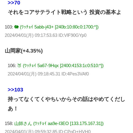
>>70
それをコアサテライト戦略という 投資の基本よ
103:
🐘 (ﾜｯﾁｮｲ 5abb-j43+ [240b:10:80c0:1700:*])
2024/04/01(月) 09:17:53.63 ID:VlF90GYp0
山岡家(+4.35%)
106:
🍑 (ﾜｯﾁｮｲ 5a67-9Hqx [2400:4153:1c0:510:*])
2024/04/01(月) 09:18:45.31 ID:4Pes3VAf0
>>103
持ってなくてくやちいからその話はやめてくだし
あ！
158:
山師さん (ﾜｯﾁｮｲ aa9e-I3EO [133.175.167.31])
2024/04/01(月) 09:59:32.85 ID:CPqD+HVH0