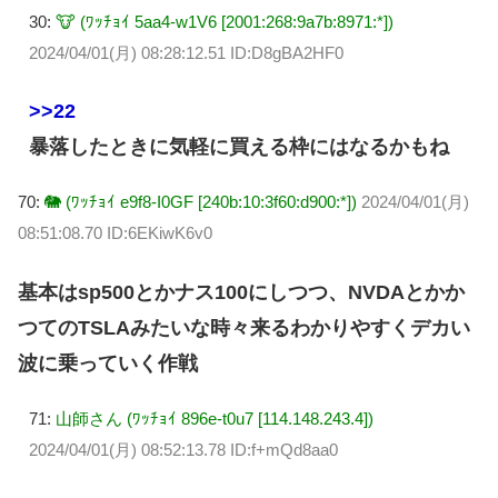
30:
🐮 (ﾜｯﾁｮｲ 5aa4-w1V6 [2001:268:9a7b:8971:*])
2024/04/01(月) 08:28:12.51 ID:D8gBA2HF0
>>22
暴落したときに気軽に買える枠にはなるかもね
70:
🐘 (ﾜｯﾁｮｲ e9f8-I0GF [240b:10:3f60:d900:*])
2024/04/01(月)
08:51:08.70 ID:6EKiwK6v0
基本はsp500とかナス100にしつつ、NVDAとかか
つてのTSLAみたいな時々来るわかりやすくデカい
波に乗っていく作戦
71:
山師さん (ﾜｯﾁｮｲ 896e-t0u7 [114.148.243.4])
2024/04/01(月) 08:52:13.78 ID:f+mQd8aa0