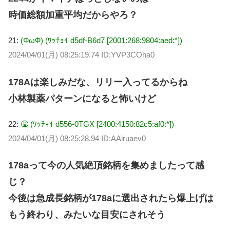
時価総額加重平均だからやろ？
21:
(ФωФ) (ﾜｯﾁｮｲ d5df-B6d7 [2001:268:9804:aed:*])
2024/04/01(月) 08:25:19.74 ID:YVP3COha0
178Aは楽しみだな、リリー入ってるからね
小林製薬パターンになると怖いけど
22:
🤮 (ﾜｯﾁｮｲ d556-0TGX [2400:4150:82c5:af0:*])
2024/04/01(月) 08:25:28.94 ID:AAiruaev0
178aって今の人気絶頂銘柄を集めましたって感
じ？
今後は急成長銘柄が178aに選出されたら爆上げは
もう終わり、みたいな目安にされそう