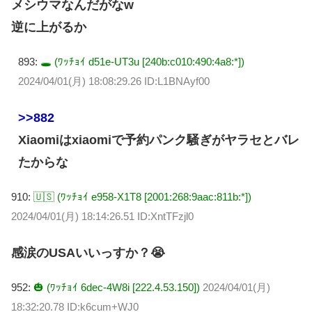
メシウマなんだがなw
逆に上がるか
893:
🕳 (ﾜｯﾁｮｲ d51e-UT3u [240b:c010:490:4a8:*])
2024/04/01(月) 18:08:29.26 ID:L1BNAyf00
>>882
Xiaomiはxiaomiで予約パンク騒ぎがヤラセとバレ
たからな
910:
🇺🇸 (ﾜｯﾁｮｲ e958-X1T8 [2001:268:9aac:811b:*])
2024/04/01(月) 18:14:26.51 ID:XntTFzjl0
感涙のUSAいいっすか？😭
952:
🎃 (ﾜｯﾁｮｲ 6dec-4W8i [222.4.53.150])
2024/04/01(月)
18:32:20.78 ID:k6cum+WJ0