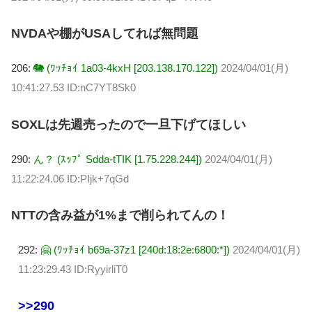
NVDAや棚がUSAしてれば無問題
206:
🐘 (ﾜｯﾁｮｲ 1a03-4kxH [203.138.170.122])
2024/04/01(月)
10:41:27.53 ID:nC7YT8Sk0
SOXLは先週売ったので一旦下げてほしい
290:
ん？ (ｽｯﾌﾟ Sdda-tTIK [1.75.228.244])
2024/04/01(月)
11:22:24.06 ID:PIjk+7qGd
NTTの含み益が1%まで削られてんの！
292:
🤗 (ﾜｯﾁｮｲ b69a-37z1 [240d:18:2e:6800:*])
2024/04/01(月)
11:23:29.43 ID:RyyirliT0
>>290