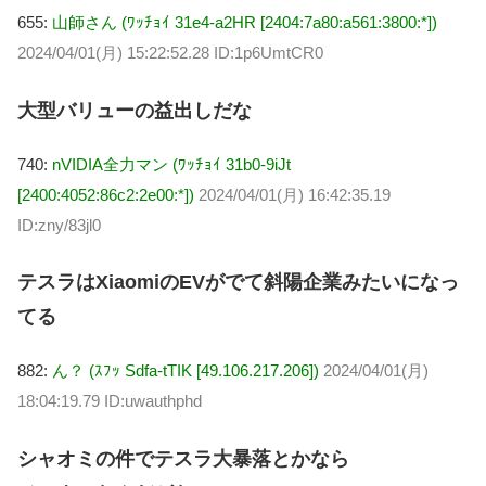
655:
山師さん (ﾜｯﾁｮｲ 31e4-a2HR [2404:7a80:a561:3800:*])
2024/04/01(月) 15:22:52.28 ID:1p6UmtCR0
大型バリューの益出しだな
740:
nVIDIA全力マン (ﾜｯﾁｮｲ 31b0-9iJt
[2400:4052:86c2:2e00:*])
2024/04/01(月) 16:42:35.19
ID:zny/83jl0
テスラはXiaomiのEVがでて斜陽企業みたいになっ
てる
882:
ん？ (ｽﾌｯ Sdfa-tTIK [49.106.217.206])
2024/04/01(月)
18:04:19.79 ID:uwauthphd
シャオミの件でテスラ大暴落とかなら