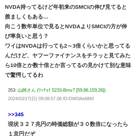
NVDA持ってるけど年初来のSMCIの伸び見てると
羨ましくもある…
向こう数年単位で見るとNVDAよりSMCIの方が伸
び率良いと思う？
ワイはNVDAは行っても2～3倍くらいかと思ってる
んだけど、ヤフーファイナンスをチラッと見てみた
ら10倍とか数十倍とか言ってるの見かけて別な意味
で驚愕してるわ
353:
山師さん (ﾜｯﾁｮｲ 5233-Bmv7 [59.86.159.26])
2024/03/17(日) 09:08:57.08 ID:DWl3Ae6M0
>>345
現状３２７兆円の時価総額が３０数倍になったら
１京円だぞ