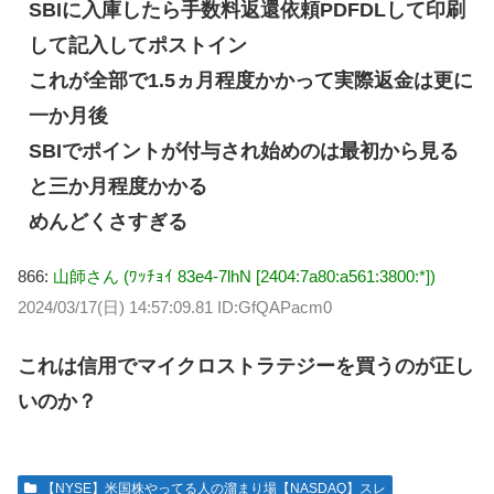
SBIに入庫したら手数料返還依頼PDFDLして印刷
して記入してポストイン
これが全部で1.5ヵ月程度かかって実際返金は更に
一か月後
SBIでポイントが付与され始めのは最初から見る
と三か月程度かかる
めんどくさすぎる
866:
山師さん (ﾜｯﾁｮｲ 83e4-7lhN [2404:7a80:a561:3800:*])
2024/03/17(日) 14:57:09.81 ID:GfQAPacm0
これは信用でマイクロストラテジーを買うのが正し
いのか？
【NYSE】米国株やってる人の溜まり場【NASDAQ】スレ