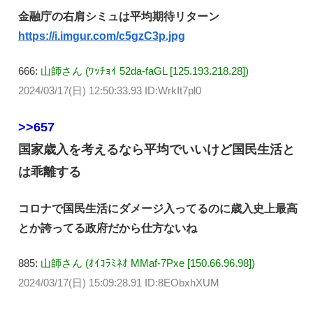
金融庁の右肩シミュは平均期待リターン
https://i.imgur.com/c5gzC3p.jpg
666:
山師さん (ﾜｯﾁｮｲ 52da-faGL [125.193.218.28])
2024/03/17(日) 12:50:33.93 ID:WrkIt7pl0
>>657
国家歳入を考えるなら平均でいいけど国民生活と
は乖離する
コロナで国民生活にダメージ入ってるのに歳入史上最高
とか誇ってる政府だから仕方ないね
885:
山師さん (ｵｲｺﾗﾐﾈｵ MMaf-7Pxe [150.66.96.98])
2024/03/17(日) 15:09:28.91 ID:8EObxhXUM