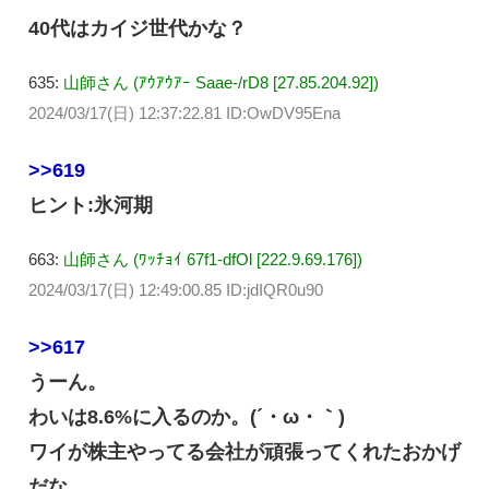
40代はカイジ世代かな？
635:
山師さん (ｱｳｱｳｱｰ Saae-/rD8 [27.85.204.92])
2024/03/17(日) 12:37:22.81 ID:OwDV95Ena
>>619
ヒント:氷河期
663:
山師さん (ﾜｯﾁｮｲ 67f1-dfOl [222.9.69.176])
2024/03/17(日) 12:49:00.85 ID:jdIQR0u90
>>617
うーん。
わいは8.6%に入るのか。(´・ω・｀)
ワイが株主やってる会社が頑張ってくれたおかげ
だな。