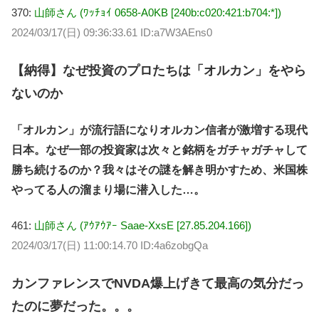
370:
山師さん (ﾜｯﾁｮｲ 0658-A0KB [240b:c020:421:b704:*])
2024/03/17(日) 09:36:33.61 ID:a7W3AEns0
【納得】なぜ投資のプロたちは「オルカン」をやら
ないのか
「オルカン」が流行語になりオルカン信者が激増する現代
日本。なぜ一部の投資家は次々と銘柄をガチャガチャして
勝ち続けるのか？我々はその謎を解き明かすため、米国株
やってる人の溜まり場に潜入した…。
461:
山師さん (ｱｳｱｳｱｰ Saae-XxsE [27.85.204.166])
2024/03/17(日) 11:00:14.70 ID:4a6zobgQa
カンファレンスでNVDA爆上げきて最高の気分だっ
たのに夢だった。。。