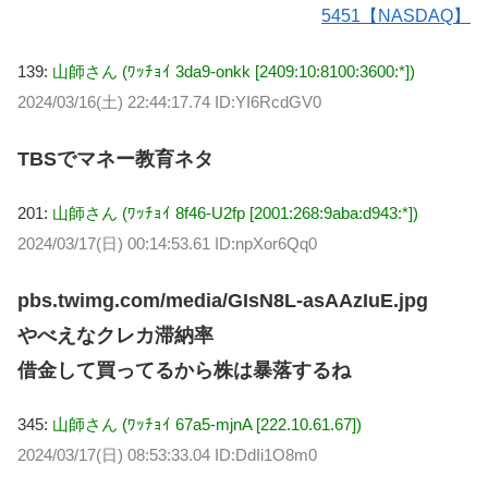
5451【NASDAQ】
139:
山師さん (ﾜｯﾁｮｲ 3da9-onkk [2409:10:8100:3600:*])
2024/03/16(土) 22:44:17.74 ID:YI6RcdGV0
TBSでマネー教育ネタ
201:
山師さん (ﾜｯﾁｮｲ 8f46-U2fp [2001:268:9aba:d943:*])
2024/03/17(日) 00:14:53.61 ID:npXor6Qq0
pbs.twimg.com/media/GIsN8L-asAAzIuE.jpg
やべえなクレカ滞納率
借金して買ってるから株は暴落するね
345:
山師さん (ﾜｯﾁｮｲ 67a5-mjnA [222.10.61.67])
2024/03/17(日) 08:53:33.04 ID:DdIi1O8m0