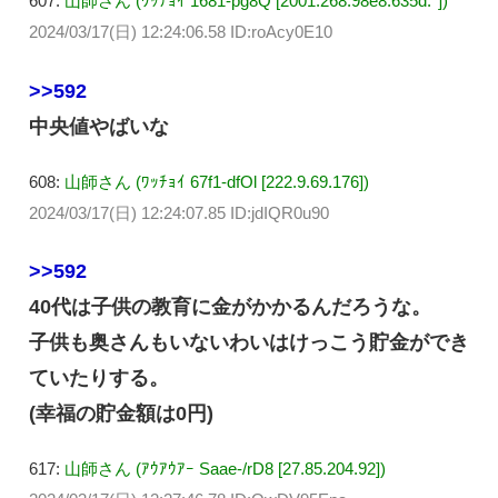
607:
山師さん (ﾜｯﾁｮｲ 1681-pg8Q [2001:268:98e8:635d:*])
2024/03/17(日) 12:24:06.58 ID:roAcy0E10
>>592
中央値やばいな
608:
山師さん (ﾜｯﾁｮｲ 67f1-dfOl [222.9.69.176])
2024/03/17(日) 12:24:07.85 ID:jdIQR0u90
>>592
40代は子供の教育に金がかかるんだろうな。
子供も奥さんもいないわいはけっこう貯金ができ
ていたりする。
(幸福の貯金額は0円)
617:
山師さん (ｱｳｱｳｱｰ Saae-/rD8 [27.85.204.92])