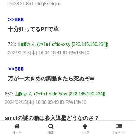
16:28:31.86 ID:fdqKsGqkd
>>688
十分狂ってるPFで草
721:
山師さん (ﾜｯﾁｮｲ dfdc-/xsy [222.145.190.234])
2024/02/15(木) 16:34:18.41 ID:RW1/lfv10
>>688
万が一大きめの調整きたら死ぬぞw
660:
山師さん (ﾜｯﾁｮｲ dfdc-/xsy [222.145.190.234])
2024/02/15(木) 16:06:09.49 ID:RW1/lfv10
smciの謎の箱は参入障壁どうなのさ？
めっちゃ高いなら買うしかないが
ホーム
検索
トップ
サイドバー