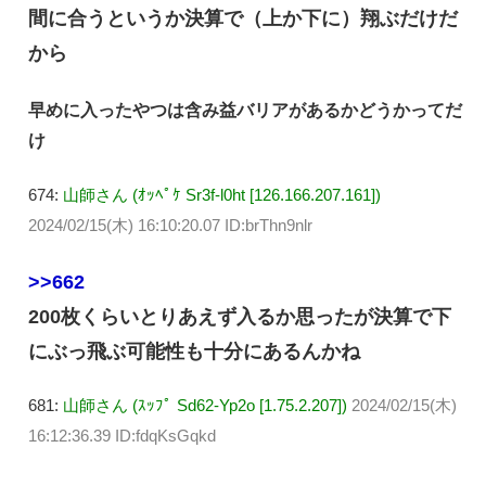
間に合うというか決算で（上か下に）翔ぶだけだ
から
早めに入ったやつは含み益バリアがあるかどうかってだ
け
674:
山師さん (ｵｯﾍﾟｹ Sr3f-l0ht [126.166.207.161])
2024/02/15(木) 16:10:20.07 ID:brThn9nlr
>>662
200枚くらいとりあえず入るか思ったが決算で下
にぶっ飛ぶ可能性も十分にあるんかね
681:
山師さん (ｽｯﾌﾟ Sd62-Yp2o [1.75.2.207])
2024/02/15(木)
16:12:36.39 ID:fdqKsGqkd