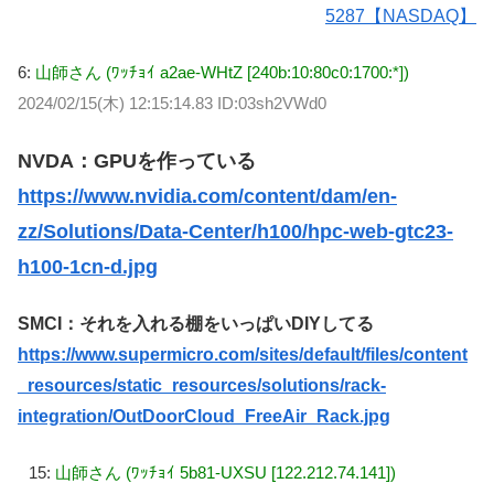
5287【NASDAQ】
6:
山師さん (ﾜｯﾁｮｲ a2ae-WHtZ [240b:10:80c0:1700:*])
2024/02/15(木) 12:15:14.83 ID:03sh2VWd0
NVDA：GPUを作っている
https://www.nvidia.com/content/dam/en-
zz/Solutions/Data-Center/h100/hpc-web-gtc23-
h100-1cn-d.jpg
SMCI：それを入れる棚をいっぱいDIYしてる
https://www.supermicro.com/sites/default/files/content
_resources/static_resources/solutions/rack-
integration/OutDoorCloud_FreeAir_Rack.jpg
15:
山師さん (ﾜｯﾁｮｲ 5b81-UXSU [122.212.74.141])