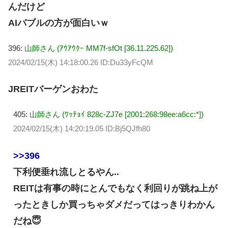
んだけど
AIバブルの方が面白いｗ
396:
山師さん (ｱｳｱｳｸｰ MM7f-sfOt [36.11.225.62])
2024/02/15(木) 14:18:00.26 ID:Du33yFcQM
JREITバーゲンおわた
405:
山師さん (ﾜｯﾁｮｲ 828c-ZJ7e [2001:268:98ee:a6cc:*])
2024/02/15(木) 14:20:19.05 ID:Bj5QJfh80
>>396
下利便垂れ流しとるやん..
REITは有事の時にとんでもなく利回りが跳ね上が
ったときしか買っちゃダメだってはっきりわかん
だね😇