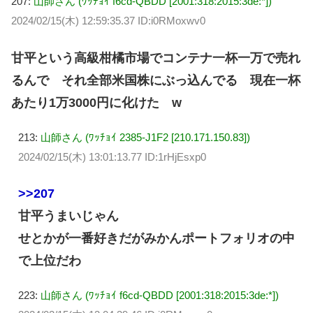
207:
山師さん (ﾜｯﾁｮｲ f6cd-QBDD [2001:318:2015:3de:*])
2024/02/15(木) 12:59:35.37 ID:i0RMoxwv0
甘平という高級柑橘市場でコンテナ一杯一万で売れ
るんで それ全部米国株にぶっ込んでる 現在一杯
あたり1万3000円に化けた w
213:
山師さん (ﾜｯﾁｮｲ 2385-J1F2 [210.171.150.83])
2024/02/15(木) 13:01:13.77 ID:1rHjEsxp0
>>207
甘平うまいじゃん
せとかが一番好きだがみかんポートフォリオの中
で上位だわ
223:
山師さん (ﾜｯﾁｮｲ f6cd-QBDD [2001:318:2015:3de:*])