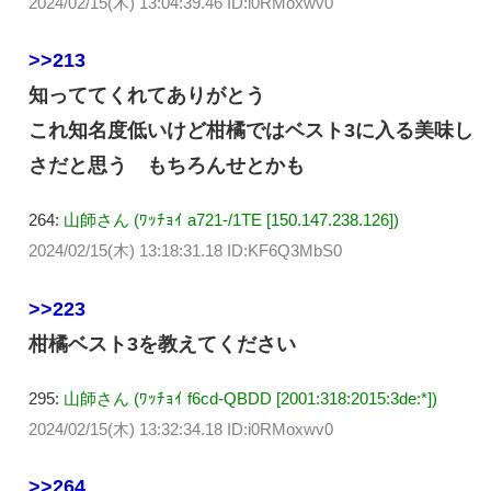
2024/02/15(木) 13:04:39.46 ID:i0RMoxwv0
>>213
知っててくれてありがとう
これ知名度低いけど柑橘ではベスト3に入る美味し
さだと思う もちろんせとかも
264:
山師さん (ﾜｯﾁｮｲ a721-/1TE [150.147.238.126])
2024/02/15(木) 13:18:31.18 ID:KF6Q3MbS0
>>223
柑橘ベスト3を教えてください
295:
山師さん (ﾜｯﾁｮｲ f6cd-QBDD [2001:318:2015:3de:*])
2024/02/15(木) 13:32:34.18 ID:i0RMoxwv0
>>264