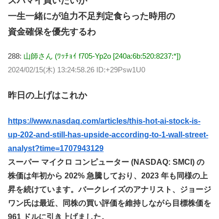
スパマイ買いたいが
一生一緒にが迫力不足判定食らった時用の
資金確保を優先するわ
288:
山師さん (ﾜｯﾁｮｲ f705-Yp2o [240a:6b:520:8237:*])
2024/02/15(木) 13:24:58.26 ID:+29Psw1U0
昨日の上げはこれか
https://www.nasdaq.com/articles/this-hot-ai-stock-is-
up-202-and-still-has-upside-according-to-1-wall-street-
analyst?time=1707943129
スーパー マイクロ コンピューター (NASDAQ: SMCI) の
株価は年初から 202% 急騰しており、2023 年も同様の上
昇を続けています。バークレイズのアナリスト、ジョージ
ワン氏は最近、同株の買い評価を維持しながら目標株価を
961 ドルに引き上げました。