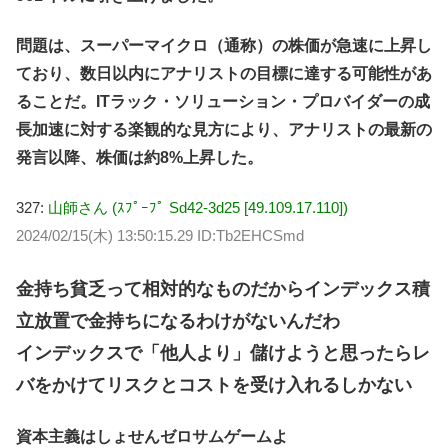
問題は、スーパーマイクロ（通称）の株価が急速に上昇し
ており、数日以内にアナリストの目標に達する可能性があ
ることだ。ITラック・ソリューション・プロバイダーの成
長加速に対する楽観的な見方により、アナリストの最新の
発言以降、株価は約8%上昇した。
327:
山師さん (ｽﾌﾟｰﾌﾟ Sd42-3d25 [49.109.17.110])
2024/02/15(木) 13:50:15.29 ID:Tb2EHCSmd
金持ち貧乏って相対的なものだからインデックス積
立放置で金持ちになるわけがないんだわ
インデックスで「他人より」儲けようと思ったらレ
バをかけてリスクとコストを受け入れるしかない
資本主義はしょせんゼロサムゲームよ