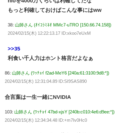
nioを4000万くらいは利確してたな
もっと利確しておけばこんな事にはww
38:
山師さん (ｵｲｺﾗﾐﾈｵ MMc7-uTRO [150.66.74.158])
2024/02/15(木) 12:22:13.17 ID:xkoo7eUxM
>>35
利食い千人力はホント格言だよなぁ
86:
山師さん (ﾜｯﾁｮｲ f2ad-MeY6 [240a:61:3100:9d8:*])
2024/02/15(木) 12:31:04.89 ID:SI9SAS890
合言葉は一生一緒にNVIDIA
103:
山師さん (ﾜｯﾁｮｲ 47bd-xjsY [240b:c010:4e6:d9ee:*])
2024/02/15(木) 12:34:34.48 ID:+m7Iv0Hc0