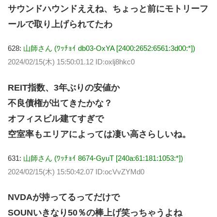
サウンドハウンドええね、ちょっと前にモトリーフ
ールで取り上げられてたわ
628:
山師さん (ﾜｯﾁｮｲ db03-OxYA [2400:2652:6561:3d00:*])
2024/02/15(木) 15:50:01.12 ID:oxlj8hkc0
REIT指数、3年ぶりの安値か
不良債権が出てきたかな？
オフィスビル建てすぎで
空室率もエリアによっては凄い高さらしいね。
631:
山師さん (ﾜｯﾁｮｲ 8674-GyuT [240a:61:181:1053:*])
2024/02/15(木) 15:50:42.07 ID:ocVvZYMd0
NVDAが持ってるってだけで
SOUNいきなり50％の棒上げ笑っちゃうよね