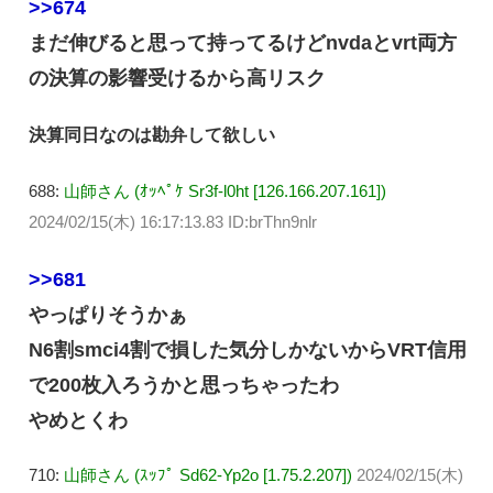
>>674
まだ伸びると思って持ってるけどnvdaとvrt両方
の決算の影響受けるから高リスク
決算同日なのは勘弁して欲しい
688:
山師さん (ｵｯﾍﾟｹ Sr3f-l0ht [126.166.207.161])
2024/02/15(木) 16:17:13.83 ID:brThn9nlr
>>681
やっぱりそうかぁ
N6割smci4割で損した気分しかないからVRT信用
で200枚入ろうかと思っちゃったわ
やめとくわ
710:
山師さん (ｽｯﾌﾟ Sd62-Yp2o [1.75.2.207])
2024/02/15(木)