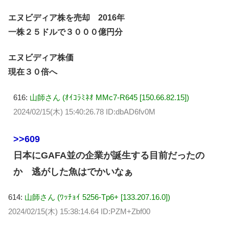
エヌビディア株を売却 2016年
一株２５ドルで３０００億円分
エヌビディア株価
現在３０倍へ
616:
山師さん (ｵｲｺﾗﾐﾈｵ MMc7-R645 [150.66.82.15])
2024/02/15(木) 15:40:26.78 ID:dbAD6fv0M
>>609
日本にGAFA並の企業が誕生する目前だったの
か 逃がした魚はでかいなぁ
614:
山師さん (ﾜｯﾁｮｲ 5256-Tp6+ [133.207.16.0])
2024/02/15(木) 15:38:14.64 ID:PZM+Zbf00