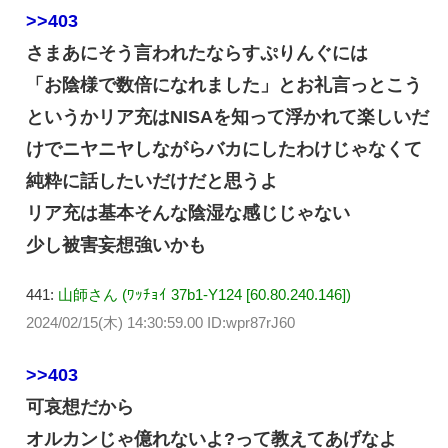
>>403
さまあにそう言われたならすぷりんぐには
「お陰様で数倍になれました」とお礼言っとこう
というかリア充はNISAを知って浮かれて楽しいだ
けでニヤニヤしながらバカにしたわけじゃなくて
純粋に話したいだけだと思うよ
リア充は基本そんな陰湿な感じじゃない
少し被害妄想強いかも
441:
山師さん (ﾜｯﾁｮｲ 37b1-Y124 [60.80.240.146])
2024/02/15(木) 14:30:59.00 ID:wpr87rJ60
>>403
可哀想だから
オルカンじゃ億れないよ?って教えてあげなよ