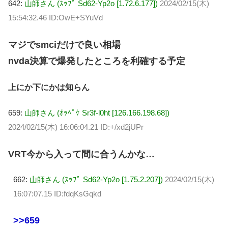
642:
山師さん (ｽｯﾌﾟ Sd62-Yp2o [1.72.6.177])
2024/02/15(木)
15:54:32.46 ID:OwE+SYuVd
マジでsmciだけで良い相場
nvda決算で爆発したところを利確する予定
上にか下にかは知らん
659:
山師さん (ｵｯﾍﾟｹ Sr3f-l0ht [126.166.198.68])
2024/02/15(木) 16:06:04.21 ID:+/xd2jUPr
VRT今から入って間に合うんかな…
662:
山師さん (ｽｯﾌﾟ Sd62-Yp2o [1.75.2.207])
2024/02/15(木)
16:07:07.15 ID:fdqKsGqkd
>>659