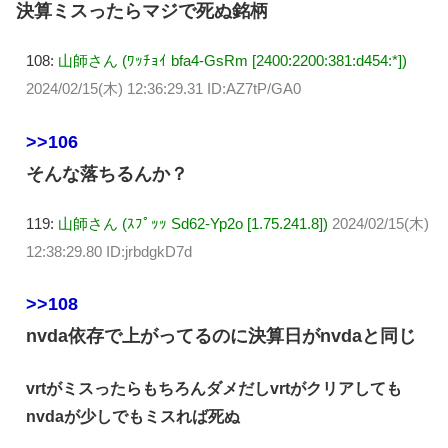
決算ミスったらマジで死ぬ銘柄
108:
山師さん (ﾜｯﾁｮｲ bfa4-GsRm [2400:2200:381:d454:*])
2024/02/15(木) 12:36:29.31 ID:AZ7tP/GA0
>>106
そんな落ちるんか？
119:
山師さん (ｽﾌﾟｯｯ Sd62-Yp2o [1.75.241.8])
2024/02/15(木)
12:38:29.80 ID:jrbdgkD7d
>>108
nvda依存で上がってるのに決算日がnvdaと同じ
vrtがミスったらもちろんダメだしvrtがクリアしても
nvdaが少しでもミスれば死ぬ